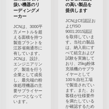
扱い機器のリ
の高い製品を
ーディングメ
提供します
ーカー
JCNはCE認証お
よびISO
JCNは、3000平
9001:2015認証
方メートルを超
を取得していま
える面積を持つ
す。当社の製品
製造プラントを
は、納入前にす
江苏省南通市に
べて組立および
有しています。
試験を実施して
JCNは、設計、
おり、25kg粉体
エンジニアリン
充填機のサプラ
グ、製造を行う
イヤーとして
企業として成長
100％自社工場
し、最先端の粉
で製造されてい
体処理機器の主
ます。また、お
要サプライヤー
客様が仕様要件
の一つとなって
を満たしている
います。
か確認するため