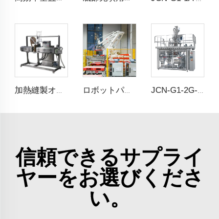
加熱縫製オーバー・テープ機
ロボットパレタイジング
JCN-G1-2G-2 高速自動袋置き機
信頼できるサプライ
ヤーをお選びくださ
い。