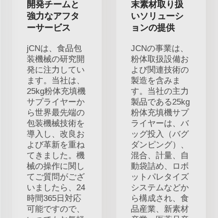
開発チームと
末素材取り扱
強力なアフタ
いソリューシ
ーサービス
ョンの提供
jCNは、食品包
JCNの事業は、
装機械の研究開
粉体取扱設備お
発に注力してい
よび関連技術の
ます。当社は、
製造を含みま
25kg粉体充填機
す。当社の主力
サプライヤーか
製品である25kg
ら世界最先端の
粉体充填機サプ
包装機械技術を
ライヤーは、バ
導入し、改良お
ッグ投入（バグ
よび革新を重ね
ダンピング）、
てきました。機
混合、計量、自
械の操作に関し
動袋詰め、ロボ
てご質問がござ
ットパレタイズ
いましたら、24
システムなどか
時間365日対応
ら構成され、食
可能ですので、
品産業、新素材