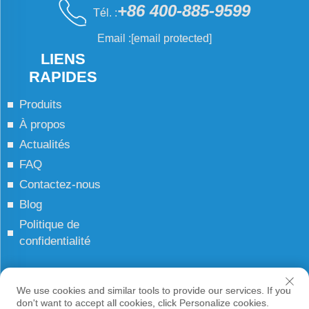
+86 400-885-9599
Tél. :
Email :
[email protected]
LIENS
RAPIDES
Produits
À propos
Actualités
FAQ
Contactez-nous
Blog
Politique de
confidentialité
Droits d'auteur © JCN Tous droits réservés
We use cookies and similar tools to provide our services. If you
don't want to accept all cookies, click Personalize cookies.