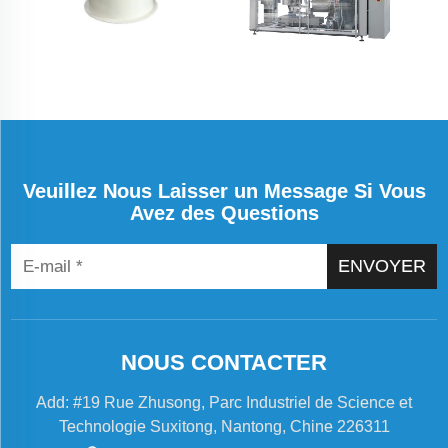
Veuillez Nous Laisser un Message Si Vous
Avez des Questions
ENVOYER
NOUS CONTACTER
Add: #19 Rue Zhusong, Parc Industriel de Science et
Technologie Suxitong, Nantong, Chine 226311