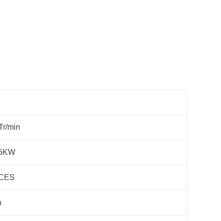
Tr/min
.5KW
ÈCES
n