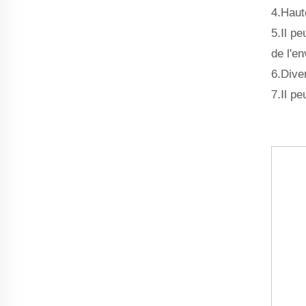
4.Haute
5.Il p
de l'e
6.Dive
7.Il pe