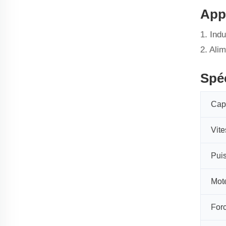
Appl
1. Ind
2. Ali
Spéc
Cap
Vite
Pui
Mote
Forc