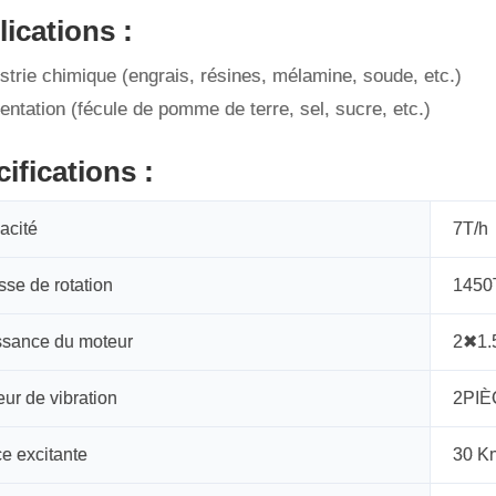
ications :
ustrie chimique (engrais, résines, mélamine, soude, etc.)
mentation (fécule de pomme de terre, sel, sucre, etc.)
ifications :
acité
7T/h
sse de rotation
1450
ssance du moteur
2✖1
ur de vibration
2PI
e excitante
30 K