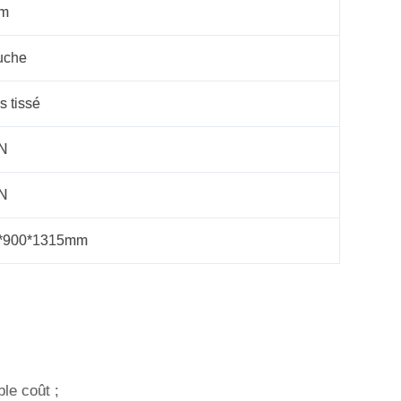
mm
uche
is tissé
N
N
*900*1315mm
ble coût ;