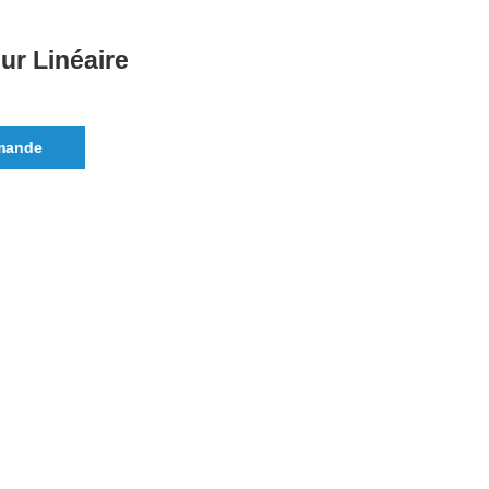
eur Linéaire
mande