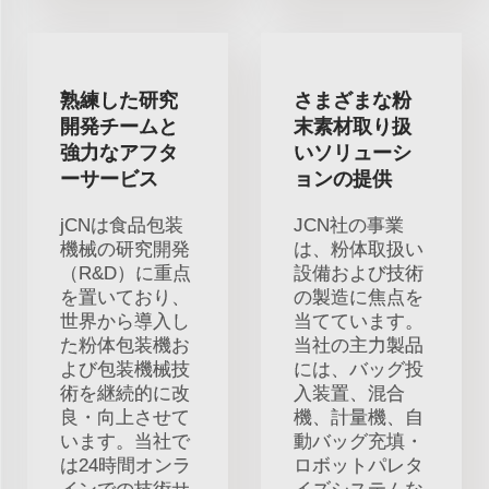
熟練した研究
さまざまな粉
開発チームと
末素材取り扱
強力なアフタ
いソリューシ
ーサービス
ョンの提供
jCNは食品包装
JCN社の事業
機械の研究開発
は、粉体取扱い
（R&D）に重点
設備および技術
を置いており、
の製造に焦点を
世界から導入し
当てています。
た粉体包装機お
当社の主力製品
よび包装機械技
には、バッグ投
術を継続的に改
入装置、混合
良・向上させて
機、計量機、自
います。当社で
動バッグ充填・
は24時間オンラ
ロボットパレタ