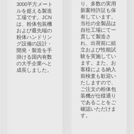
り、多数の実用
3000平方メート
新案特許証も保
ルを超える製造
有しています。
工場です。JCN
当社の全製品は
は、粉体包装機
自社工場にて一
および最先端の
貫して製造さ
粉体ハンドリン
れ、出荷前に組
グ設備の設計・
立および性能試
開発・製造を手
験を実施してい
掛ける国内有数
ます。また、お
の大手企業へと
客様による納入
成長しました。
前検査も歓迎い
たしますので、
ご注文の粉体包
装機が仕様通り
であることをご
確認いただけま
す。