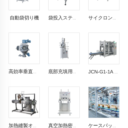
自動袋切り機
袋投入ステーション
サイクロン選別機
高効率垂直ミキサー
底部充填用計量スケール
JCN-G1-1A 自動袋置き機
加熱縫製オーバー・テープ機
真空加熱密封機
ケースパッカー