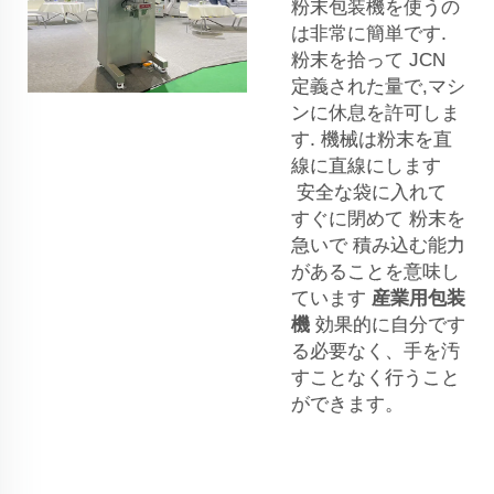
粉末包装機を使うの
は非常に簡単です.
粉末を拾って
JCN
定義された量で,マシ
ンに休息を許可しま
す. 機械は粉末を直
線に直線にします
安全な袋に入れて
すぐに閉めて 粉末を
急いで 積み込む能力
があることを意味し
ています
産業用包装
機
効果的に自分です
る必要なく、手を汚
すことなく行うこと
ができます。