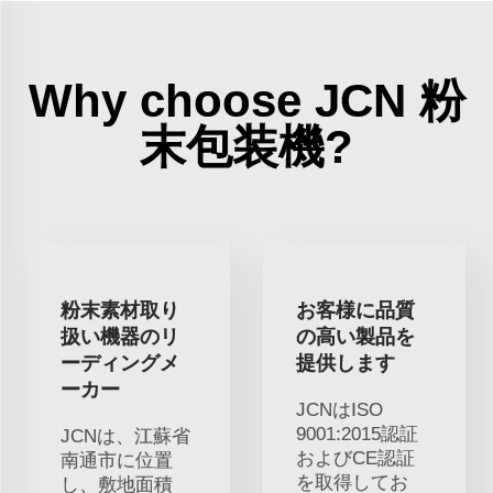
Why choose JCN 粉
末包装機?
粉末素材取り
お客様に品質
扱い機器のリ
の高い製品を
ーディングメ
提供します
ーカー
JCNはISO
9001:2015認証
JCNは、江蘇省
およびCE認証
南通市に位置
を取得してお
し、敷地面積