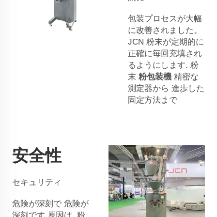
包装プロセスが大幅
に改善されました。
JCN
粉末が定期的に
正確に毎回充填され
るようにします. 粉
末
粉包装機
精密な
測定器から 進歩した
固定方法まで
安全性
セキュリティ
危険が深刻で 危険が
深刻です 原因は
粉