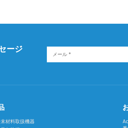
セージ
品
粉末材料取扱機器
A