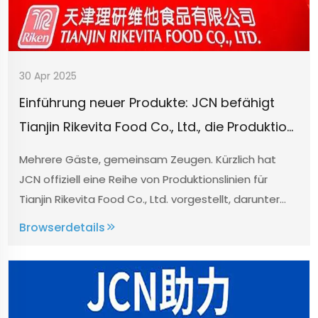
30 Apr 2025
Einführung neuer Produkte: JCN befähigt
Tianjin Rikevita Food Co., Ltd., die Produktion
von Backrohstoffen mit innovativen
Mehrere Gäste, gemeinsam Zeugen. Kürzlich hat
Anlagen zu revolutionieren, was zur
JCN offiziell eine Reihe von Produktionslinien für
Verbesserung der Produktionsqualität,
Tianjin Rikevita Food Co., Ltd. vorgestellt, darunter
aber nicht beschränkt auf Fütterung, Mischen,
Effizienzsteigerung und Wiederbelebung der
Browserdetails
Verpacken und Testen. Am 18. April 2025 ...
Marktkonkurrenz führt.