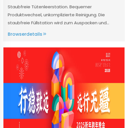
Entwicklung der
Staubfreie Tütenleerstation. Bequemer
Lebensmittelzusatzstoffindustrie zu
Produktwechsel, unkomplizierte Reinigung. Die
unterstützen
staubfreie Füllstation wird zum Auspacken und
Entladen verschiedener granulierter Materialien
Browserdetails
verwendet und ist für Industrien wie Lebensmittel,
Medizin, Feinchemikalien und Neumaterialien
geeignet...