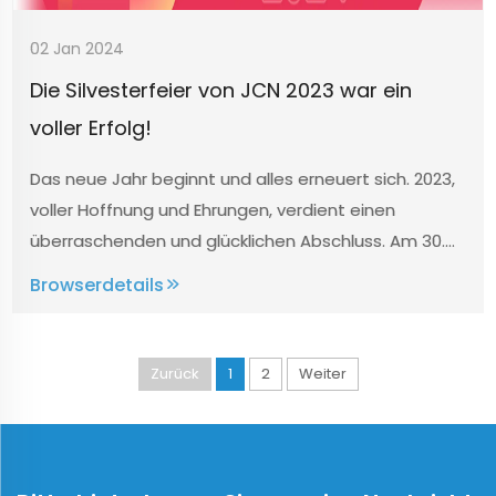
02 Jan 2024
Die Silvesterfeier von JCN 2023 war ein
voller Erfolg!
Das neue Jahr beginnt und alles erneuert sich. 2023,
voller Hoffnung und Ehrungen, verdient einen
überraschenden und glücklichen Abschluss. Am 30.
Dezember fand die jährliche Konferenz von Jinan
Browserdetails
Machinery mit dem Thema „Drawing a Blueprint and
Innovating Achievements&...
Zurück
1
2
Weiter