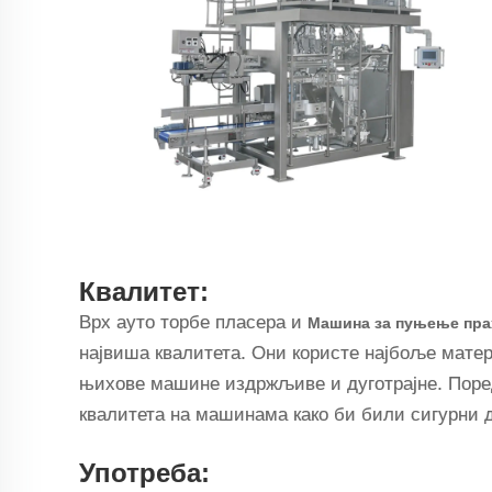
Квалитет:
Врх ауто торбе пласера и
Машина за пуњење пр
највиша квалитета. Они користе најбоље матер
њихове машине издржљиве и дуготрајне. Поред
квалитета на машинама како би били сигурни 
Употреба: