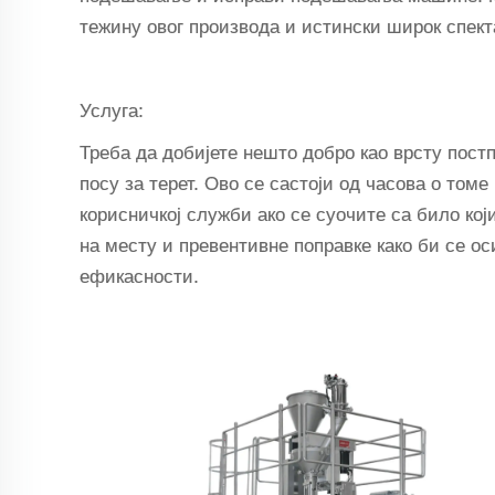
тежину овог производа и истински широк спекта
Услуга:
Треба да добијете нешто добро као врсту постп
посу за терет. Ово се састоји од часова о том
корисничкој служби ако се суочите са било ко
на месту и превентивне поправке како би се 
ефикасности.