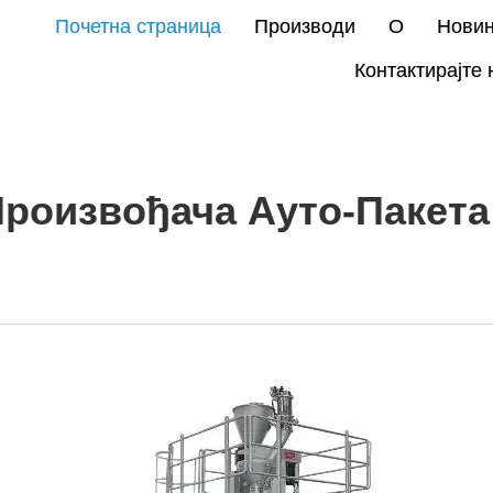
Почетна страница
Производи
О
Нови
Контактирајте 
Произвођача Ауто-Пакета