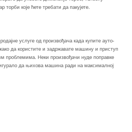
р торби које ћете требати да пакујете.
родајне услуге од произвођача када купите ауто-
е како да користите и задржавате машину и приступ
јим проблемима. Неки произвођачи нуде поправке
осигурало да њихова машина ради на максималној