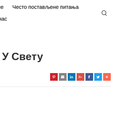
не
Често постављене питања
нас
 У Свету