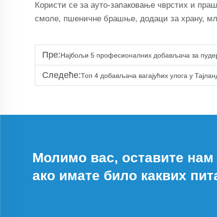
Користи се за ауто-запаковање чврстих и праш
смоле, пшеничне брашње, додаци за храну, мле
Пре:
Најбољи 5 професионалних добављача за пуд
Следеће:
Топ 4 добављача вагајућих улога у Тајлан
Молимо вас, оставите нам
ако имате било каквих пит