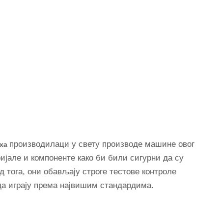
производилаци у свету производе машине овог
аха
ијале и компоненте како би били сигурни да су
 тога, они обављају строге тестове контроле
да играју према највишим стандардима.