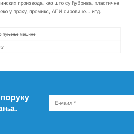
инских производа, као што су ђубрива, пластичне
ко у праху, премикс, АПИ сировине... итд.
ер пуњење машине
ду
 поруку
ања.