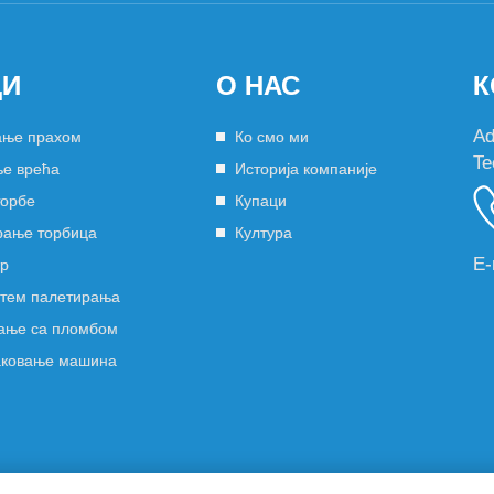
ДИ
О НАС
К
Ad
ање прахом
Ко смо ми
Te
е врећа
Историја компаније
торбе
Купаци
рање торбица
Култура
Е-
ор
стем палетирања
ање са пломбом
аковање машина