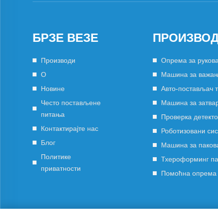
БРЗЕ ВЕЗЕ
ПРОИЗВО
Производи
Опрема за руков
О
Машина за важањ
Новине
Авто-постављач 
Често постављене
Машина за затва
питања
Проверка детект
Контактирајте нас
Роботизовани си
Блог
Машина за паков
Политике
Тхероформинг п
приватности
Помоћна опрема