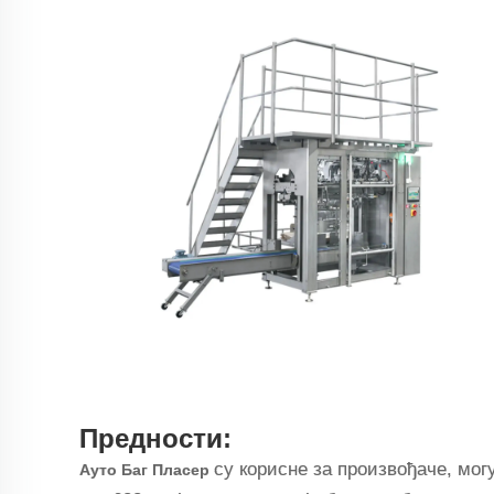
Предности:
су корисне за произвођаче, мог
Ауто Баг Пласер