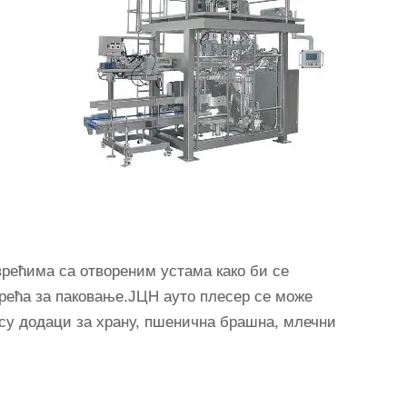
врећима са отвореним устама како би се
рећа за паковање.ЈЦН ауто плесер се може
 су додаци за храну, пшенична брашна, млечни