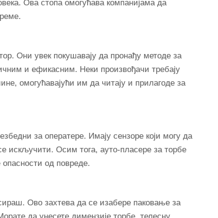
човека. Ова стопа омогућава компанијама да
време.
тор. Они увек покушавају да пронађу методе за
чним и ефикасним. Неки произвођачи требају
ине, омогућавајући им да читају и прилагоде за
езбедни за оператере. Имају сензоре који могу да
 се искључити. Осим тога, ауто-пласере за торбе
е опасности од повреде.
ираш. Ово захтева да се изабере паковање за
рате да унесете димензије торбе, телесну