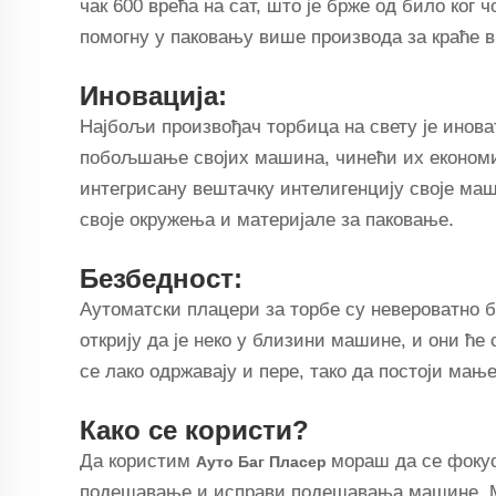
чак 600 врећа на сат, што је брже од било ког 
помогну у паковању више производа за краће 
Иновација:
Најбољи произвођач торбица на свету је инова
побољшање својих машина, чинећи их економи
интегрисану вештачку интелигенцију своје маш
своје окружења и материјале за паковање.
Безбедност:
Аутоматски плацери за торбе су невероватно б
открију да је неко у близини машине, и они ће
се лако одржавају и пере, тако да постоји мањ
Како се користи?
Да користим
мораш да се фокус
Ауто Баг Пласер
подешавање и исправи подешавања машине. Мо