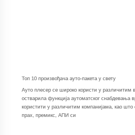
Топ 10 произвођача ауто-пакета у свету
Ауто плесер се широко користи у различитим 
остварила функција аутоматског снабдевања в
користити у различитим компанијама, као што
прах, премикс, АПИ си