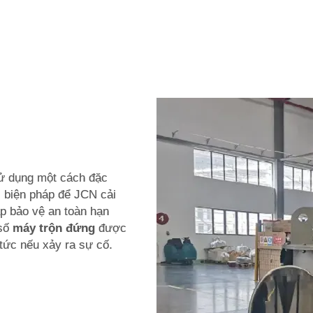
ử dụng một cách đặc
c biện pháp để
JCN
cải
áp bảo vệ an toàn hạn
 số
máy trộn đứng
được
 tức nếu xảy ra sự cố.