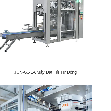
JCN-G1-1A Máy Đặt Túi Tự Động