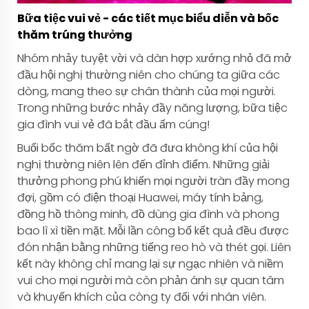
Bữa tiệc vui vẻ - các tiết mục biểu diễn và bốc
thăm trúng thưởng
Nhóm nhảy tuyệt vời và dàn hợp xướng nhỏ đã mở
đầu hội nghị thường niên cho chúng ta giữa các
dòng, mang theo sự chân thành của mọi người.
Trong những bước nhảy đầy năng lượng, bữa tiệc
gia đình vui vẻ đã bắt đầu ấm cúng!
Buổi bốc thăm bất ngờ đã đưa không khí của hội
nghị thường niên lên đến đỉnh điểm. Những giải
thưởng phong phú khiến mọi người tràn đầy mong
đợi, gồm có điện thoại Huawei, máy tính bảng,
đồng hồ thông minh, đồ dùng gia đình và phong
bao lì xì tiền mặt. Mỗi lần công bố kết quả đều được
đón nhận bằng những tiếng reo hò và thét gọi. Liên
kết này không chỉ mang lại sự ngạc nhiên và niềm
vui cho mọi người mà còn phản ánh sự quan tâm
và khuyến khích của công ty đối với nhân viên.