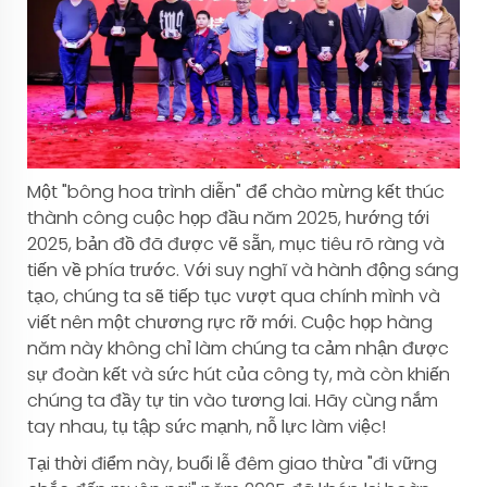
Một "bông hoa trình diễn" để chào mừng kết thúc
thành công cuộc họp đầu năm 2025, hướng tới
2025, bản đồ đã được vẽ sẵn, mục tiêu rõ ràng và
tiến về phía trước. Với suy nghĩ và hành động sáng
tạo, chúng ta sẽ tiếp tục vượt qua chính mình và
viết nên một chương rực rỡ mới. Cuộc họp hàng
năm này không chỉ làm chúng ta cảm nhận được
sự đoàn kết và sức hút của công ty, mà còn khiến
chúng ta đầy tự tin vào tương lai. Hãy cùng nắm
tay nhau, tụ tập sức mạnh, nỗ lực làm việc!
Tại thời điểm này, buổi lễ đêm giao thừa "đi vững