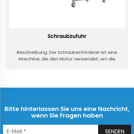
Schraubzufuhr
Beschreibung: Der Schraubenförderer ist eine
Maschine, die den Motor verwendet, um die
Schraube zu drehen und das Material zu
schieben, um das Förderziel zu erreichen. Sie
kann horizontal, schräg oder vertikal
transportieren, hat die Vorteile einer einfachen
Struktur...
Bitte hinterlassen Sie uns eine Nachricht,
wenn Sie Fragen haben
SENDEN