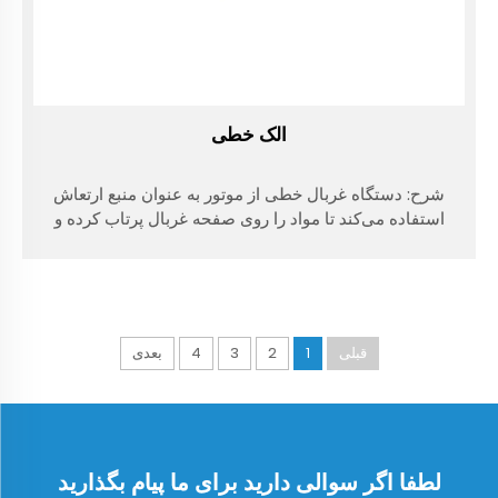
الک خطی
شرح: دستگاه غربال خطی از موتور به عنوان منبع ارتعاش
استفاده می‌کند تا مواد را روی صفحه غربال پرتاب کرده و
همزمان به صورت خطی به جلو حرکت دهد. مواد به طور
یکنواخت از طریق فیدر وارد دهانه تغذیه دستگاه غربال
می‌شوند و از طریق صفحات چند لایه، چندین نوع از مواد
غربال‌شده تولید می‌کنند.
قبلی
1
2
3
4
بعدی
لطفا اگر سوالی دارید برای ما پیام بگذارید