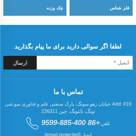
فلز شناس
چک وزنه
لطفا اگر سوالی دارید برای ما پیام بگذارید
ارسال
تماس با ما
Add: #19 خیابان زهو سونگ، پارک صنعتی علم و فناوری سو شی
تونگ، نانتونگ، چین 226311
+86 400-885-9599
تلفن:
ایمیل:
[email protected]