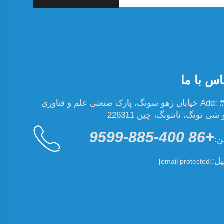
اس با ما
Add: #19 خیابان زهو سونگ، پارک صنعتی علم و فناوری
ی تونگ، نانتونگ، چین 226311
+86 400-885-9599
ن:
یل:
[email protected]