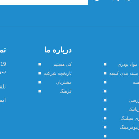
درباره ما
تم
مواد پودری
کی هستیم
سو ش
بسته بندی کیسه
تاریخچه شرکت
یسه
مشتریان
تلف
فرهنگ
ایم
ررسی
باتیک
ری سیلینگ
رموفرمینگ