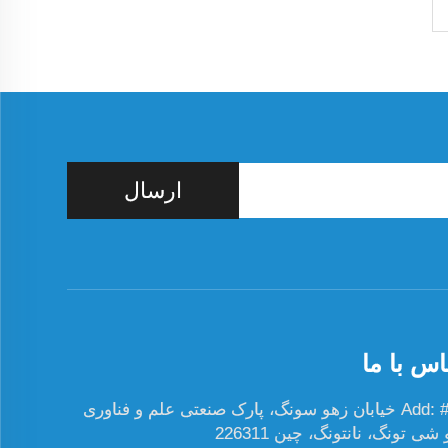
ارسال
اس با ما
Add: #19 خیابان زهو سونگ، پارک صنعتی علم و فناوری
ی تونگ، نانتونگ، چین 226311