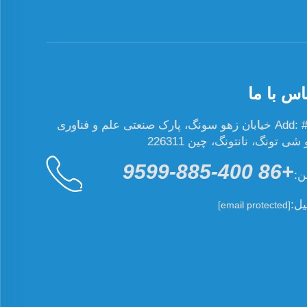
اس با ما
Add: #19 خیابان زهو سونگ، پارک صنعتی علم و فناوری
ی تونگ، نانتونگ، چین 226311
+86 400-885-9599
ن:
یل:
[email protected]