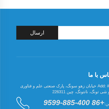
ارسال
اس با ما
Add: #19 خیابان زهو سونگ، پارک صنعتی علم و فناوری
ی تونگ، نانتونگ، چین 226311
+86 400-885-9599
ن: