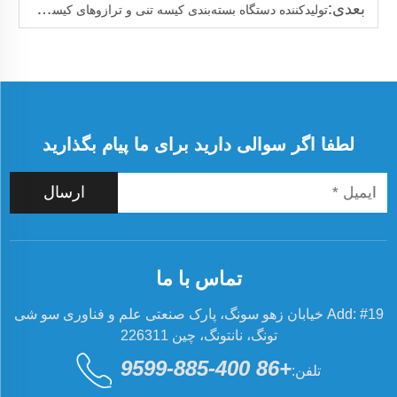
بعدی:
تولیدکننده دستگاه بسته‌بندی کیسه تنی و ترازوهای کیسه جامبو
لطفا اگر سوالی دارید برای ما پیام بگذارید
ارسال
تماس با ما
Add: #19 خیابان زهو سونگ، پارک صنعتی علم و فناوری سو شی
تونگ، نانتونگ، چین 226311
+86 400-885-9599
تلفن: