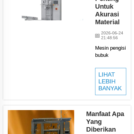
JCN merasa
Untuk
bangga bergabung
Akurasi
dalam tren
Material
menarik ini.
Dengan mesin
2026-06-24
pengemas
21:48:56
otomatis kami,
Mesin pengisi
bisnis dapat
bubuk
membuat ...
memang
sangat
LIHAT
penting di
LEBIH
berbagai
BANYAK
industri.
Mesin ini
membantu
mengisi
Manfaat Apa
wadah
Yang
dengan
Diberikan