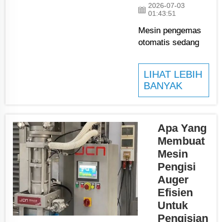
berbentuk bubuk,
2026-07-03
01:43:51
seperti tepung,
bubuk protein, s...
Mesin pengemas
otomatis sedang
mengubah cara
produk dikemas di
LIHAT LEBIH
pabrik. Mesin
BANYAK
Pengemas Mulut
Terbuka ini
membantu
perusahaan
Apa Yang
mengemas barang
Membuat
dengan cepat dan
Mesin
rapi, sehingga
Pengisi
menjaga kepuasan
Auger
pelanggan. Ketika
Efisien
perusahaan
Untuk
menggunakannya,
Pengisian
mereka dapat