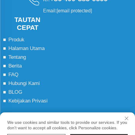
Email:
[email protected]
TAUTAN
CEPAT
Produk
Halaman Utama
Tentang
Berita
FAQ
Hubungi Kami
BLOG
Kebijakan Privasi
Hak Cipta © JCN Semua Hak Dilindungi
We use cookies and similar tools to provide our services. If you
don't want to accept all cookies, click Personalize cookies.