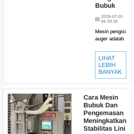
Bubuk
memproduksi lebih
banyak barang...
2026-07-01
06:39:34
Mesin pengisi
auger adalah
alat khusus
yang
LIHAT
digunakan
LEBIH
pabrik untuk
BANYAK
mengisi
kantong atau
wadah
dengan bahan
Cara Mesin
berbentuk
Bubuk Dan
bubuk. Mesin
Pengemasan
ini beroperasi
Meningkatkan
menggunakan
Stabilitas Lini
komponen