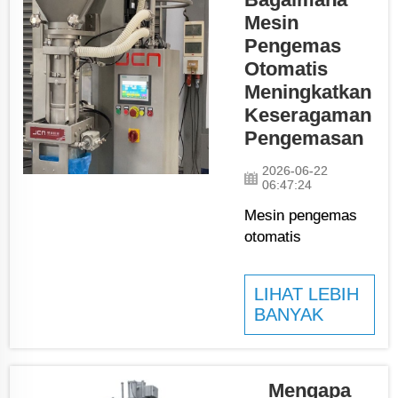
tepat....
menangani bahan
Mesin
berbentuk bubuk,
Pengemas
seperti makanan,
Otomatis
bahan kimia, atau
Meningkatkan
obat-obatan.
Keseragaman
Mesin-mesin ini
Pengemasan
menggunakan
komponen
2026-06-22
06:47:24
berbentuk sekrup
yang disebut
Mesin pengemas
auger untuk
otomatis
mengukur
memainkan peran
suatu...
utama dalam cara
LIHAT LEBIH
produk dikemas
BANYAK
saat ini. Mesin-
mesin ini
membantu
perusahaan
Mengapa