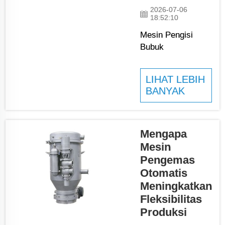
ini mampu
2026-07-06
18:52:10
membungkus,
menyegel, dan
Mesin Pengisi
memberi label
Bubuk
produk secara
Meningkatkan
cepat dan
Efisiensi
LIHAT LEBIH
tepat. Mereka
PengemasanMesin
BANYAK
membantu b...
pengisi bubuk
memainkan peran
utama dalam
meningkatkan
Mengapa
kecepatan dan
Mesin
efisiensi
Pengemas
pengemasan.
Otomatis
Mesin-mesin ini
Meningkatkan
membantu bisnis
Fleksibilitas
mengisi wadah
Produksi
dengan produk