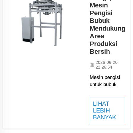
menghemat waktu
Mesin
dan biaya
Pengisi
sekaligus
Bubuk
memastikan
Mendukung
tampilan kemasan
Area
seragam. Saat
Produksi
mempertimbangkan
Bersih
pengiriman dan
penjualan produk,
2026-06-20
penting agar semua
22:26:54
produk dikemas
Mesin pengisi
dengan rapi...
untuk bubuk
merupakan
peralatan
LIHAT
penting di
LEBIH
pabrik. Mesin-
BANYAK
mesin ini
membantu