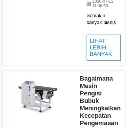
2026-07-12
11:06:59
Semakin
banyak bisnis
di seluruh dunia
yang
LIHAT
menggunakan
LEBIH
mesin
BANYAK
pengemas
otomatis.
Perubahan ini
terjadi karena
Bagaimana
perusahaan
Mesin
ingin
Pengisi
menghemat
Bubuk
waktu dan
Meningkatkan
biaya. Mesin
Kecepatan
Pengemas
Pengemasan
Mulut Terbuka