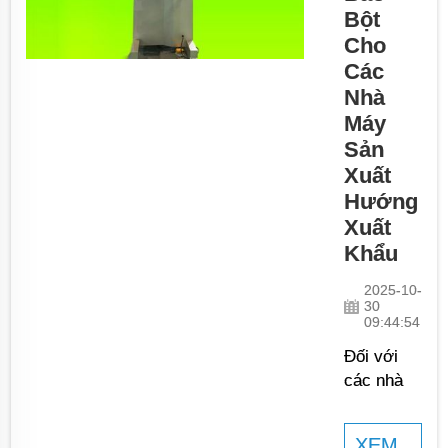
chúng tôi
Bột
nhận thức
Cho
được nhu
Các
cầu phải
Nhà
luôn đi
Máy
đầu về
công nghệ
Sản
để đáp
Xuất
ứng các
Hướng
yêu cầu
Xuất
thị trường
Khẩu
đang thay
đổi. Trong
2025-10-
30
hành trình
09:44:54
tìm kiếm
Đối với
sự đổi
các nhà
mới...
máy
hướng
XEM