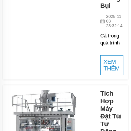
Bụi
2025-11-
03
23:32:14
Cả trong
quá trình
sản xuất,
không khí
XEM
quá sạch
THÊM
và thông
thoáng
đều rất
quan trọng
Tích
để bảo vệ
Hợp
chất
Máy
lượng sản
Đặt Túi
phẩm.
Tự
JCN, nhà