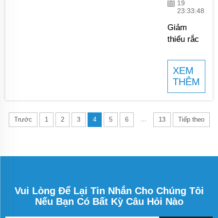
19
mọi loại
23:33:48
sản phẩm.
Giảm
Với máy
thiểu rắc
móc bền
rối với
bỉ lâu dài
máy đóng
của chúng
XEM
gói bột tự
tôi...
THÊM
động.
JCN đánh
giá cao
...
Trước
1
2
3
4
5
6
13
Tiếp theo
giá trị của
hiệu quả
trong sản
xuất thực
phẩm và
hóa chất.
Vui Lòng Để Lại Tin Nhắn Cho Chúng Tôi
Đó là lý
Nếu Bạn Có Bất Kỳ Câu Hỏi Nào
do tại sao
chúng tôi