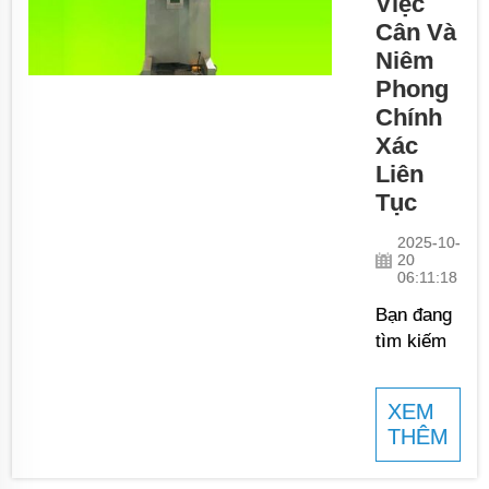
Việc
máy bột
Cân Và
một cách
Niêm
kịp thời
Phong
và hiệu
Chính
quả.
Xác
Chúng
cũng góp
Liên
phần nâng
Tục
cao hiệu
2025-10-
suất và
20
cuối cùng
06:11:18
mang lại
Bạn đang
lợi thế
tìm kiếm
bán buôn
các máy
cho các
chất
doanh
XEM
lượng cao
nghiệp
THÊM
để đáp
trong lĩnh
ứng nhu
vực này...