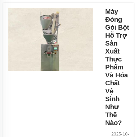
cầu đóng
gói của
Máy
mình?
Đóng
Đừng tìm
Gói Bột
đâu xa,
Hỗ Trợ
hãy đến
Sản
với JCN.
Xuất
Thiết bị
Thực
rót và
Phẩm
đóng nắp
Và Hóa
của chúng
Chất
tôi có thể
Vệ
đáp ứng
nhiều yêu
Sinh
cầu khác
Như
nhau
Thế
trong việc
Nào?
phân phối
2025-10-
bột cho