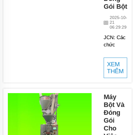
tốc độ cao
Gói Bột
với hai
2025-10-
trạm hoặc
21
cũng có
06:29:29
thể là bốn
JCN: Các
trạm...
chức
năng của
điều khiển
XEM
PLC trong
THÊM
máy rót
và hàn kín
bột - Hệ
thống điều
Máy
khiển PLC
Bột Và
là yếu tố
Đóng
thiết yếu
Gói
để vận
Cho
hành các