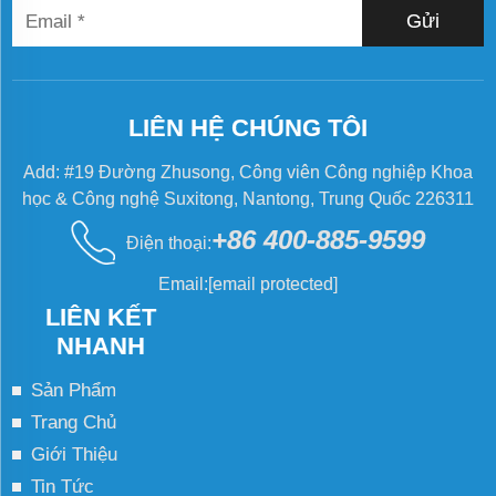
lựa chọn
Gửi
cung cấp
các máy
đóng gói
LIÊN HỆ CHÚNG TÔI
bột tiên
tiến giúp
Add: #19 Đường Zhusong, Công viên Công nghiệp Khoa
loại bỏ sự
học & Công nghệ Suxitong, Nantong, Trung Quốc 226311
phiền toái
trong
+86 400-885-9599
Điện thoại:
đóng gói
số lượng
Email:
[email protected]
lớn.
LIÊN KẾT
Máy...
NHANH
Sản Phẩm
Trang Chủ
Giới Thiệu
Tin Tức