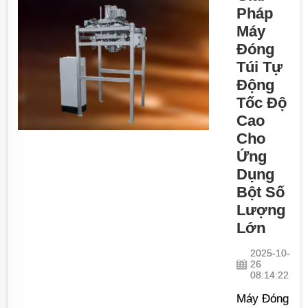
Với...
đang đóng
Pháp
gói bột,
Máy
việc sở
Đóng
hữu máy
Túi Tự
móc phù
Động
hợp để xử
Tốc Độ
lý nhiều
Cao
mặt hàng
Cho
là yếu tố
Ứng
then chốt
Dụng
nhằm cải
thiện hiệu
Bột Số
quả và
Lượng
năng suất
Lớn
trên dây
2025-10-
chuyền
26
sản xuất
08:14:22
của bạn.
Máy Đóng
Jin Chang