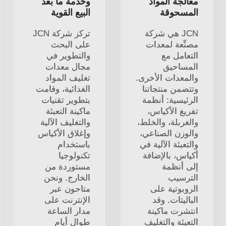
معالجة المواد
وخدمة ما بعد
المسحوقة
البيع القوية
JCN هي شركة
تركز شركة JCN
مصنِّعة لمعدات
على البحث
التعامل مع
والتطوير في
المساحيق
مجال معدات
والمعدات الأخرى.
تغليف المواد
وتتضمن منتجاتنا
الغذائية، وقامت
الرئيسية: أنظمة
بتطوير تقنيات
تفريغ الأكياس،
ماكينة التعبئة
والغربلة، والخلط،
والتغليف الآلية
والوزن الصناعي،
وإغلاق الأكياس
والتعبئة الآلية في
باستخدام
أكياس، بالإضافة
تكنولوجيا
إلى أنظمة
مستوردة من
الترسيب
الخارج. ونحن
الروبوتية على
متاحون عبر
الباليتات. وقد
الإنترنت على
انتشرت ماكينة
مدار الساعة
التعبئة والتغليف
طوال أيام