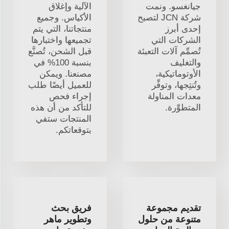
جيانغسو. ونمت
الآلية وإغلاق
شركة JCN لتصبح
الأكياس. وجميع
إحدى أبرز
منتجاتنا، التي يتم
الشركات التي
تجميعها واختبارها
تُصمِّم آلات التعبئة
قبل الشحن، تُصنَّع
والتغليف
بنسبة 100% في
الأوتوماتيكية،
مصنعنا. ويمكن
وتُنتِجها، وتوفِّر
للعميل أيضًا طلب
معدات المناولة
إجراء فحص
المتطوِّرة.
للتأكد من أن هذه
المنتجات ستفي
بتوقعاتكم.
تقديم مجموعة
فريق بحث
متنوعة من حلول
وتطوير ماهر