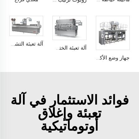
ماكينة خياطة التدفئة مع التغليف فوق الشريط
روبوت ترتيب على托盘
آلة تعبئة التشكيل الحراري
آلة تعبئة الختم على الألواح
جهاز وضع الأكياس تلقائيًا ذو محطتين JCN-G2-2A-B
فوائد الاستثمار في آلة
تعبئة وإغلاق
أوتوماتيكية