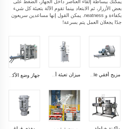
يمكنك ببساطة إلقاء العناصر داخل الجهاز، الضغط على
بعض الأزرار، ثم الابتعاد بينما تقوم الآلة بتعبئة كل شيء
بكفاءة و neatness. يمكن القول إنها مساعدين سريعون
جدًا يجعلان العمل يتم بسرعة!
مزيج أفقي QUICK Dismantle
ميزان تعبئة أسفل
جهاز وضع الأكياس تلقائيًا JCN-G1-1A
مغذي فراغ