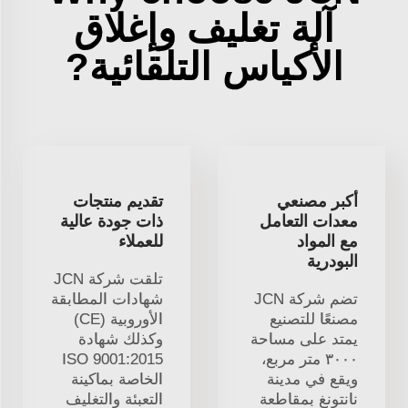
آلة تغليف وإغلاق
الأكياس التلقائية?
أكبر مصنعي
تقديم منتجات
معدات التعامل
ذات جودة عالية
مع المواد
للعملاء
البودرية
تلقت شركة JCN
تضم شركة JCN
شهادات المطابقة
مصنعًا للتصنيع
الأوروبية (CE)
يمتد على مساحة
وكذلك شهادة
٣٠٠٠ متر مربع،
ISO 9001:2015
ويقع في مدينة
الخاصة بماكينة
نانتونغ بمقاطعة
التعبئة والتغليف