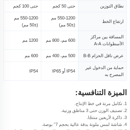
نطاق التوزين
حتى 50 كجم
حتى 100 كجم
550-1200 مم
550-1200 مم
ارتفاع الخط
(±50 مم)
(±50 مم)
المسافة بين مراكز
600 مم، 800 مم
1200 مم
الأسطوانات A-A
عرض ناقل الحزام B-B
500 مم، 400 مم
600 مم
حماية من الدخول غير
IP54 أو IP65
IP54
المصرح به
الميزة التنافسية:
1. تكامل مرنة في خط الإنتاج.
2. تصنيف الوزن حتى 3 مناطق وزنية.
3. ذاكرة لأربعين منتجًا.
4. شاشة لمس ملونة بدقة عالية بحجم 7'' بوصة.