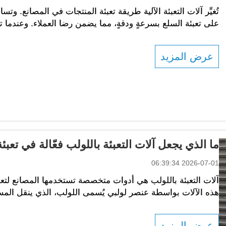
تُغيِّر آلات التعبئة الآلية طريقة تعبئة المنتجات في المصانع. و
على تعبئة السلع بسرعةٍ ودقةٍ، مما يضمن رضا العملاء. وعندما ت
كميات أكبر من العناصر...
عرض المزيد
ما الذي يجعل آلات التعبئة باللولب فعّالة في تعب
2026-07-01 06:39:34
آلات التعبئة باللولب هي أدوات متخصصة تستخدمها المصانع لتعب
هذه الآلات بواسطة عنصر لولبي يُسمى اللولب، الذي ينقل الم
التعبئة باللولب...
عرض المزيد