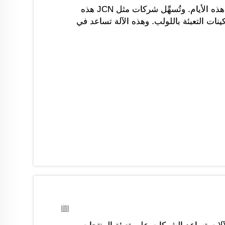
يُعَد تغليف المساحيق أمرًا بالغ الأهمية في العديد من الصناعات هذه الأيام. وتُسهِّل شركات مثل JCN هذه
نات التعبئة باللولب. وهذه الآلة تساعد في
ه المواد...