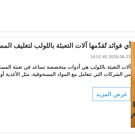
أي فوائد تُقدّمها آلات التعبئة باللولب لتغليف الم
2026-06-23 14:52:45
آلات التعبئة باللولب هي أدوات متخصصة تساعد في تعبئة المسا
من الشركات التي تتعامل مع المواد المسحوقية، مثل الأغذية أو ال
الآلات جزءًا على شكل لولب يُسمى «اللولب» لقياس كمية...
عرض المزيد