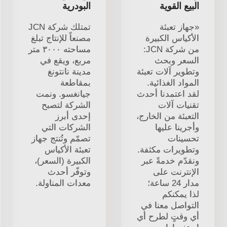
البيع القوية
البودرية
«جهاز تعبئة
تمتلك شركة JCN
الأكياس الكبيرة
مصنعاً للإنتاج تبلغ
من شركة JCN:
مساحته ٣٠٠٠ متر
السعر وبحث
مربع، ويقع في
وتطوير آلات تعبئة
مدينة نانتونغ
المواد الغذائية.
بمقاطعة
لقد اعتمدنا أحدث
جيانغسو. ونمت
تقنيات آلات
الشركة لتصبح
التعبئة من الخارج،
إحدى أبرز
وأجرينا عليها
الشركات التي
تحسينات
تصمّم وتُنتج جهاز
وتطويرات مكثفة.
تعبئة الأكياس
ونقدّم خدمةً عبر
الكبيرة (السعر)،
الإنترنت على
وتوفّر أحدث
مدار 24 ساعة؛
معدات المناولة.
لذا يمكنكم
التواصل معنا في
أي وقتٍ لطرح أي