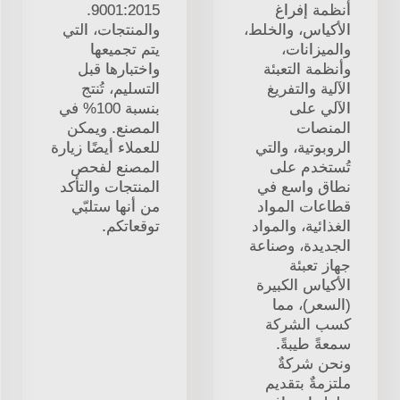
أنظمة إفراغ
9001:2015.
الأكياس، والخلط،
والمنتجات، التي
والميزانات،
يتم تجميعها
وأنظمة التعبئة
واختبارها قبل
الآلية والتفريغ
التسليم، تُنتج
الآلي على
بنسبة 100% في
المنصات
المصنع. ويمكن
الروبوتية، والتي
للعملاء أيضًا زيارة
تُستخدم على
المصنع لفحص
نطاق واسع في
المنتجات والتأكد
قطاعات المواد
من أنها ستلبّي
الغذائية، والمواد
توقعاتكم.
الجديدة، وصناعة
جهاز تعبئة
الأكياس الكبيرة
(السعر)، مما
كسب الشركة
سمعةً طيبةً.
ونحن شركةٌ
ملتزمةٌ بتقديم