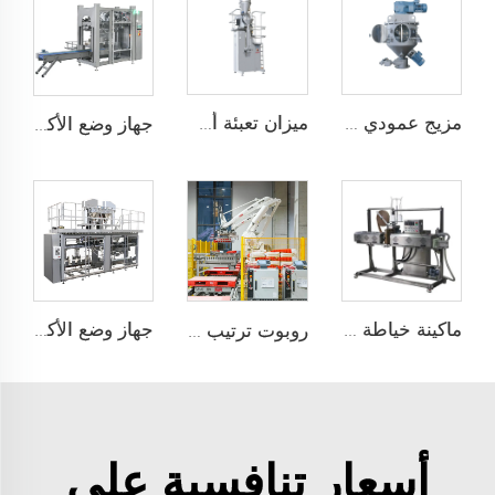
مزيج عمودي عالي الكفاءة
ميزان تعبئة أسفل
جهاز وضع الأكياس تلقائيًا JCN-G1-1A
ماكينة خياطة التدفئة مع التغليف فوق الشريط
جهاز وضع الأكياس تلقائيًا ذو محطتين JCN-G2-2A-B
روبوت ترتيب على托盘
أسعار تنافسية على