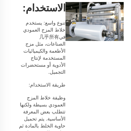
الاستخدام:
تنوع واسع: يستخدم
خلاط المزج العمودي
في几乎所有
الصناعات، مثل مزج
الأطعمة والكيميائيات
المستخدمة لإنتاج
الأدوية أو مستحضرات
التجميل.
طريقة الاستخدام:
وظيفة خلاط المزج
العمودي بسيطة ولكنها
تتطلب بعض المعرفة
الأساسية. يتم تحميل
حاوية الخلط بالمادة ثم