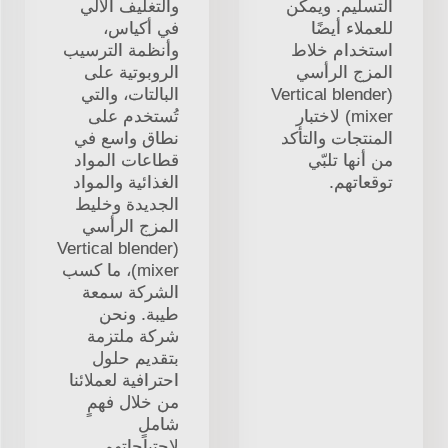
التسليم. ويمكن
والتغليف الآلي
للعملاء أيضًا
في أكياس،
استخدام خلاط
وأنظمة الترسيب
المزج الرأسي
الروبوتية على
(Vertical blender
البالتات، والتي
mixer) لاختبار
تُستخدم على
المنتجات والتأكد
نطاق واسع في
من أنها تلبّي
قطاعات المواد
توقعاتهم.
الغذائية والمواد
الجديدة وخليط
المزج الرأسي
(Vertical blender
mixer)، ما كسب
الشركة سمعة
طيبة. ونحن
شركة ملتزمة
بتقديم حلول
احترافية لعملائنا
من خلال فهمٍ
شاملٍ
لاحتياجاتهم.