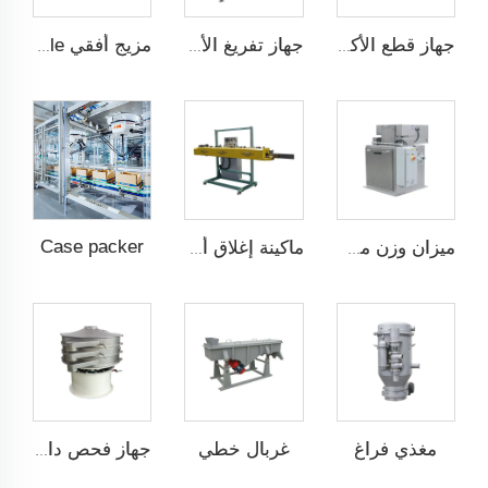
جهاز قطع الأكياس تلقائيًا
جهاز تفريغ الأكياس الضخمة
مزيج أفقي QUICK Dismantle
Case packer
ميزان وزن من نوع الشبكة
ماكينة إغلاق أكياس الشكل المvelope
مغذي فراغ
غربال خطي
جهاز فحص دائري