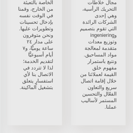
مجال خلاطات
الخاصة بالتعبئة
التحريك الرأسية،
من الخارج، وقمنا
وهي إحدى
في الوقت نفسه
الشركات الرائدة
بإدخال تحسينات
التي تقوم بتصميم
وتطويرات عليها.
وingeniering
ونحن متوفرون
وتوزيع معدات
على مدار ٢٤
متقدمة لمعالجة
ساعة يوميًّا، و٧
مواد المساحيق.
أيام أسبوعيًّا
ونتبع باستمرار
لتقديم الخدمة؛
مفهوم خلق
لذا لا تتردد في
القيمة لعملائنا من
الاتصال بنا لأي
خلال إقامة اتصال
استفسارٍ يتعلق
سريع والتعاون
بتشغيل الماكينة.
الفعّال والتحسين
المستمر لأساليب
عملنا.