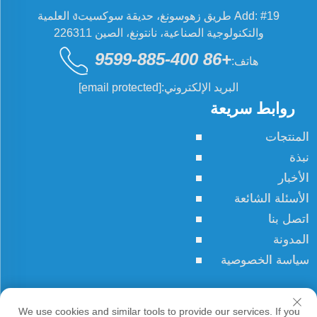
Add: #19 طريق زهوسونغ، حديقة سوكسيتง العلمية
والتكنولوجية الصناعية، نانتونغ، الصين 226311
+86 400-885-9599
هاتف:
البريد الإلكتروني:
[email protected]
روابط سريعة
المنتجات
نبذة
الأخبار
الأسئلة الشائعة
اتصل بنا
المدونة
سياسة الخصوصية
حقوق النسخ © JCN جميع الحقوق محفوظة
We use cookies and similar tools to provide our services. If you