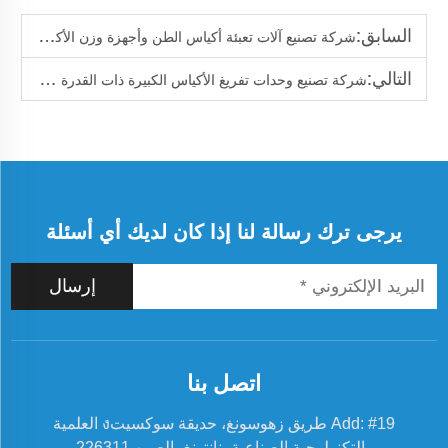
السابق:
شركة تصنيع آلات تعبئة أكياس الطن وأجهزة وزن الأكياس الضخمة
التالي:
شركة تصنيع وحدات تفريغ الأكياس الكبيرة ذات القدرة العالية
يرجى ترك رسالة لنا إذا كان لديك أي أسئلة
إرسال
اتصل بنا
Add: #19 طريق زهوسونغ، حديقة سوكسيتง العلمية
والتكنولوجية الصناعية، نانتونغ، الصين 226311