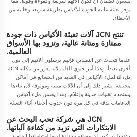
يسعون لضمان أن تكون آلاتهم سريعة وكفوءة وقوية، مما
يوفر تعبئة عالية الجودة للأكياس بطريقة سريعة وخالية من
الأخطاء.
تنتج JCN آلات تعبئة الأكياس ذات جودة
ممتازة ومتانة عالية، وتزود بها الأسواق
العالمية.
عندما نتحدث عن التصدير، فإنهم يرسلون آلاتهم إلى دول
أخرى بعيداً. وهذا أمر حيوي للغاية لأنه يعزز من مكانة JCN
لملء الأكياس في العديد من المصانع في أماكن
ملء
آلة
مختلفة. يشير ذلك إلى أن الآلات متينة وموثوقة لأن بناءها
يستخدم تقنيات حديثة وإعلام. وهذا يضمن ملء أكياس
الدعامات بدقة في كل مرة دون حدوث أخطاء أثناء التعبئة.
JCN هي شركة تحب البحث عن
الابتكارات التي تزيد من كفاءة آلياتها.
وعندما يدركون أن مصانع مختلفة لديها احتياجاتها الخاصة