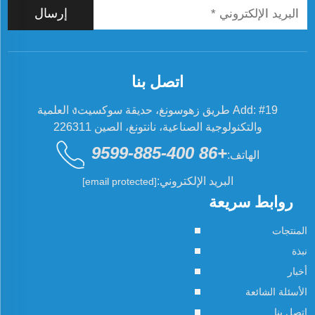
إرسال
اتصل بنا
Add: #19 طريق زهوسونغ، حديقة سوكسيتง العلمية
والتكنولوجية الصناعية، نانتونغ، الصين 226311
+86 400-885-9599
الهاتف:
البريد الإلكتروني:
[email protected]
روابط سريعة
المنتجات
نبذة
أخبار
الأسئلة الشائعة
اتصل بنا