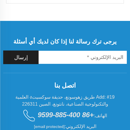
يرجى ترك رسالة لنا إذا كان لديك أي أسئلة
إرسال
اتصل بنا
Add: #19 طريق زهوسونغ، حديقة سوكسيتง العلمية
والتكنولوجية الصناعية، نانتونغ، الصين 226311
+86 400-885-9599
الهاتف:
البريد الإلكتروني:
[email protected]