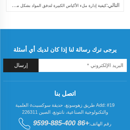
التالي:
كيفية إدارة ملء الأكياس الكبيرة لتدفق المواد بشكل متسق
يرجى ترك رسالة لنا إذا كان لديك أي أسئلة
إرسال
اتصل بنا
Add: #19 طريق زهوسونغ، حديقة سوكسيتง العلمية
والتكنولوجية الصناعية، نانتونغ، الصين 226311
+86 400-885-9599
رقم الهاتف: