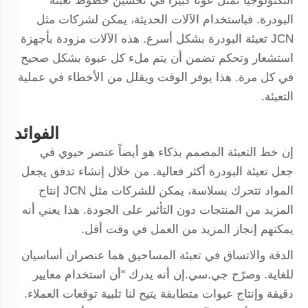
التكنولوجيا تمثل عوناً كبيراً في تحسين خطوط تعبئة
البودرة. فباستخدام الآلات الحديثة، يمكن لشركات مثل
JCN تعبئة البودرة بشكل أسرع. هذه الآلات مزودة بأجهزة
استشعار وتحكم تضمن أن يتم ملء كل عبوة بشكل صحيح
في كل مرة. هذا يوفر الوقت ويقلل من الأخطاء في عملية
التعبئة.
الفوائد
إن خط التعبئة المصمم بذكاء هو أيضاً عنصر حيوي في
جعل تعبئة البودرة أكثر فعالية. من خلال إنشاء تدفق يجعل
المواد تتحرك بسلاسة، يمكن للشركات مثل JCN إنتاج
المزيد من المنتجات دون التأثير على الجودة. هذا يعني أنه
يمكنهم إنجاز المزيد من العمل في وقت أقل.
الدقة والاتساق في تعبئة المساحيق هما عنصران أساسيان
للغاية. وصرّح جي.سي.إن أنه يدرك "أن استخدام معايير
دقيقة وإنتاج عبوات متطابقة يتيح لنا تلبية توقعات العملاء.