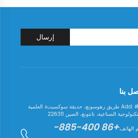
إرسال
صل بنا
Add: #19 طريق زهوسونغ، حديقة سوكسيتง العلمية
كنولوجية الصناعية، نانتونغ، الصين 226311
+86 400-885-
 الهاتف: