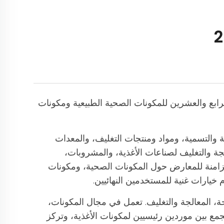
لجة والتغليف (ProPak China 2023) بالتعاون مع المعرض الرابع والعشرين للمكونات الصحية الطبيعية ومكونات
الطباعة والتسمية، ومواد ومنتجات التغليف، والمعدات
لجة والتغليف لصناعات الأغذية، والمشروبات،
ية والصحة. وبالتعاون مع السلسلة المتزامنة للمعارض حول المكونات الصحية، ومكونات
خيارات غنية للمستخدمين النهائيين.
لصحة، المعالجة والتغليف. تعمل في مجال المكونات،
الصين مؤشر صناعة الأغذية - حيث تجمع بين موردين رئيسيين لمكونات الأغذية، وتركز