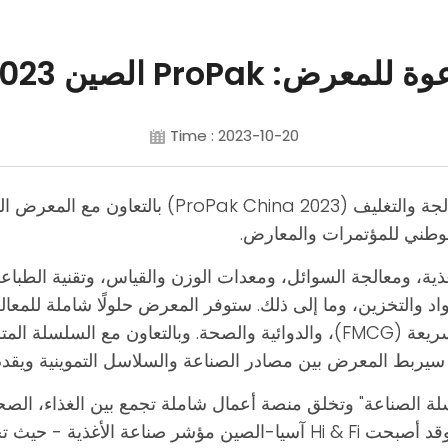
 للمعرض: ProPak الصين 2023
Time : 2023-10-20
سيُقام معرض شنغهاي الدولي الثاني والعشرون للمعا
ف، ومعالجة الأغذية، ومعالجة السوائل، ومعدات الوزن والقياس، وتقنية 
مواد والتخزين، وما إلى ذلك. ستوفر المعرض حلولًا شاملة للمعا
والألبان، والكيميائيات اليومية، والبضائع الاستهلاكية السريعة (FMCG)، والدوائ
، سيربط المعرض بين مصادر الصناعة والسلاسل التموينية ويقدم 
ني لسلسلة الصناعة" وتخلق منصة أعمال شاملة تجمع بين الغذاء، ا
وتعتمد على صناعة الصحة، وتشمل السوق العالمي، وقد أصبحت Hi & Fi آسيا-