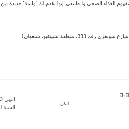
فهوم الغذاء الصحي والطبيعي. إنها تقدم لك "وليمة" جديدة من 
ارع سونغزي رقم 333، منطقة تشينغبو، شنغهاي)
مر EHEDG 2023
الكل
السنة ال