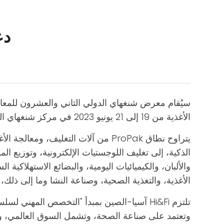
دعوة
الأغذية من 19 إلى 21 يونيو 2023 في مركز شنغهاي الوطني للمؤتمرات والمعارض.
يتراوح نطاق ProPak من آلات التغلي
الذكية، إلى تغليف اللوجستيات الإلكترونية، وتوزيع ال
الأغذية، والتغذية الصحية، وصناعة النشا وما إلى ذلك
تلتزم Hi&Fi آسيا-الصين بمبدأ "التخصص المه