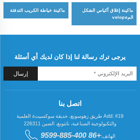
ماكينة إغلاق أكياس الشكل
ماكينة خياطة الكريب التدفئة
المvelope
يرجى ترك رسالة لنا إذا كان لديك أي أسئلة
إرسال
اتصل بنا
Add: #19 طريق زهوسونغ، حديقة سوكسيتง العلمية
والتكنولوجية الصناعية، نانتونغ، الصين 226311
+86 400-885-9599
الهاتف: