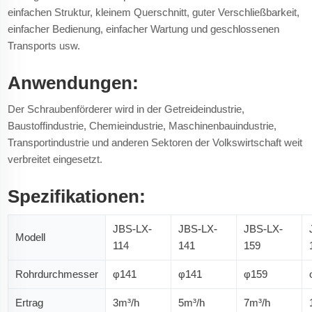
einfachen Struktur, kleinem Querschnitt, guter Verschließbarkeit,
einfacher Bedienung, einfacher Wartung und geschlossenen
Transports usw.
Anwendungen:
Der Schraubenförderer wird in der Getreideindustrie,
Baustoffindustrie, Chemieindustrie, Maschinenbauindustrie,
Transportindustrie und anderen Sektoren der Volkswirtschaft weit
verbreitet eingesetzt.
Spezifikationen:
JBS-LX-
JBS-LX-
JBS-LX-
Modell
114
141
159
Rohrdurchmesser
φ141
φ141
φ159
Ertrag
3m³/h
5m³/h
7m³/h