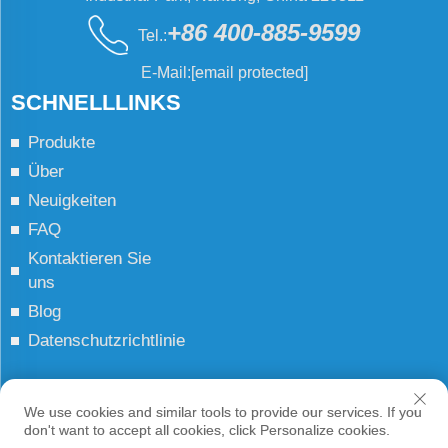
+86 400-885-9599
Tel.:
E-Mail:
[email protected]
SCHNELLLINKS
Produkte
Über
Neuigkeiten
FAQ
Kontaktieren Sie
uns
Blog
Datenschutzrichtlinie
Urheberrecht © JCN Alle Rechte vorbehalten
We use cookies and similar tools to provide our services. If you
don't want to accept all cookies, click Personalize cookies.