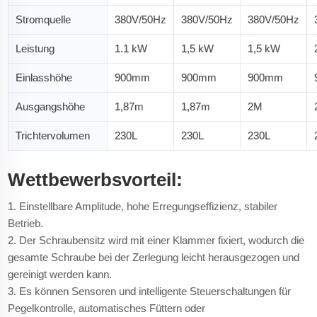
Stromquelle
380V/50Hz
380V/50Hz
380V/50Hz
Leistung
1.1 kW
1,5 kW
1,5 kW
Einlasshöhe
900mm
900mm
900mm
Ausgangshöhe
1,87m
1,87m
2M
Trichtervolumen
230L
230L
230L
Wettbewerbsvorteil:
1. Einstellbare Amplitude, hohe Erregungseffizienz, stabiler
Betrieb.
2. Der Schraubensitz wird mit einer Klammer fixiert, wodurch die
gesamte Schraube bei der Zerlegung leicht herausgezogen und
gereinigt werden kann.
3. Es können Sensoren und intelligente Steuerschaltungen für
Pegelkontrolle, automatisches Füttern oder