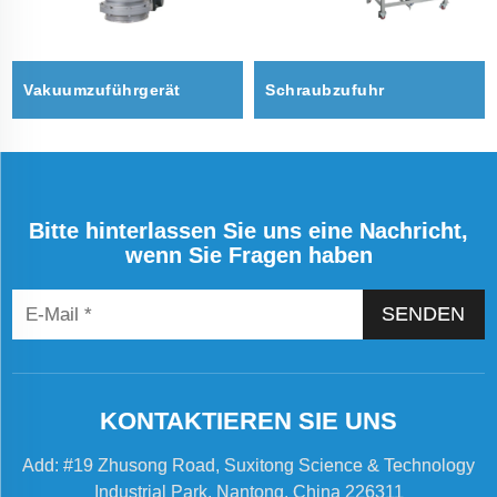
Vakuumzuführgerät
Schraubzufuhr
Bitte hinterlassen Sie uns eine Nachricht,
wenn Sie Fragen haben
SENDEN
KONTAKTIEREN SIE UNS
Add: #19 Zhusong Road, Suxitong Science & Technology
Industrial Park, Nantong, China 226311