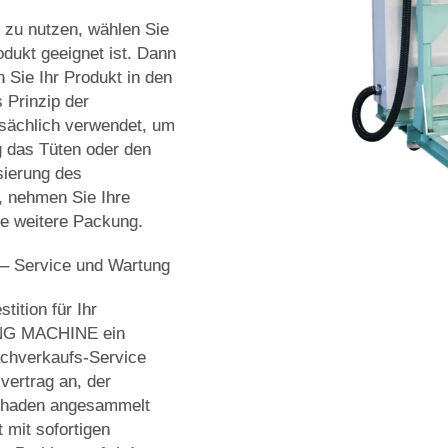
t zu nutzen, wählen Sie
odukt geeignet ist. Dann
 Sie Ihr Produkt in den
 Prinzip der
sächlich verwendet, um
g das Tüten oder den
sierung des
, nehmen Sie Ihre
ne weitere Packung.
 – Service und Wartung
tition für Ihr
NG MACHINE ein
achverkaufs-Service
svertrag an, der
 Schaden angesammelt
 mit sofortigen