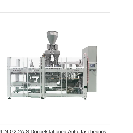
JCN-G2-2A-S Doppelstationen-Auto-Taschenpositionierer