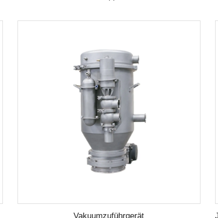
Vakuumzuführgerät