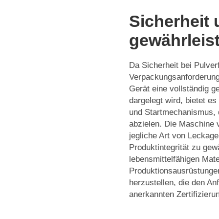
Sicherheit 
gewährleis
Da Sicherheit bei Pulve
Verpackungsanforderung
Gerät eine vollständig 
dargelegt wird, bietet e
und Startmechanismus, d
abzielen. Die Maschine v
jegliche Art von Leckag
Produktintegrität zu gewä
lebensmittelfähigen Mater
Produktionsausrüstunge
herzustellen, die den An
anerkannten Zertifizieru