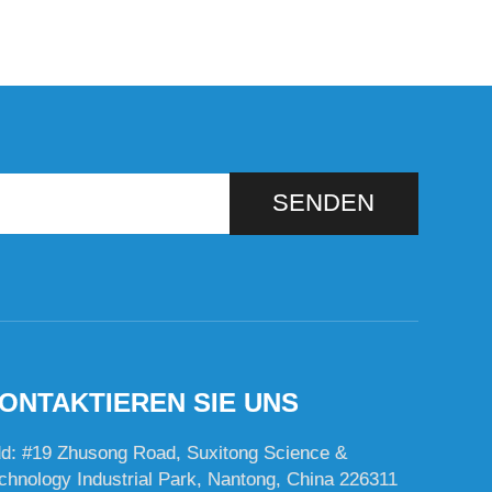
SENDEN
ONTAKTIEREN SIE UNS
d: #19 Zhusong Road, Suxitong Science &
chnology Industrial Park, Nantong, China 226311