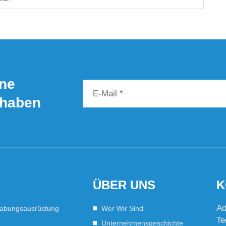
ine
 haben
ÜBER UNS
K
Ad
habungsausrüstung
Wer Wir Sind
Te
Unternehmensgeschichte