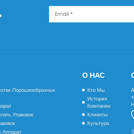
ь
О НАС
отки Порошкообразных
Кто Мы
A
т
История
Н
парат
Компании
тель Упаковок
Клиенты
аковок
Культура
Э
 Аппарат