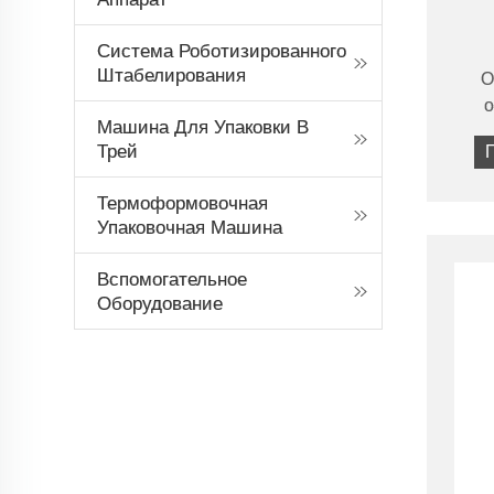
Система Роботизированного
Н
Штабелирования
О
о
Машина Для Упаковки В
ав
Трей
па
Термоформовочная
н
Упаковочная Машина
то
ПП, 
Вспомогательное
с 
Оборудование
вып