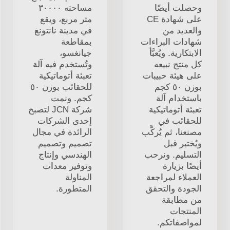
وحصلت أيضًا
مساحته ٣٠٠٠٠
على شهادة CE
متر مربع، ويقع
والعديد من
في مدينة نانتونغ
شهادات البراءات
بمقاطعة
الابتكارية. ويُعبَّأ
جيانغسو،
كل منتج نبيعه
وتُستخدم فيه آلة
على هيئة حبيبات
تعبئة أتوماتيكية
بوزن ٥٠ كجم
للحقائب بوزن ٥٠
باستخدام آلة
كجم. ونمت
تعبئة أتوماتيكية
شركة JCN لتصبح
للحقائب في
إحدى الشركات
مصنعنا، ثم يُركَّب
الرائدة في مجال
ويُختبر قبل
تصميم وتصميم
التسليم. ونرحب
الهندسي وإنتاج
أيضًا بزيارة
وتوفير معدات
العملاء لمراجعة
المناولة
الجودة والتحقق
المتطورة.
من مطابقة
المنتجات
لمواصفاتكم.