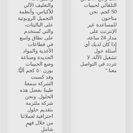
التلقائي لحبيبات
والتغليف الآلي
50 كجم. نحن
للأكياس، وأنظمة
متاحون
التحميل الروبوتية
للمساعدة عبر
على الباليتات،
الإنترنت على
والتي تُستخدم
مدار 24 ساعة،
على نطاق واسع
إذا كان لديك أي
في قطاعات
أسئلة حول
الأغذية والمواد
تشغيل الآلة، لا
الجديدة وصناعة
تتردد في التواصل
وضع الحبيبات
معنا."
بوزن ٥٠ كجم آليًّا.
وقد كسبت
الشركة سمعةً
طيبةً بفضل هذه
الحلول. ونحن
شركة ملتزمة
بتقديم حلول
احترافية لعملائنا
من خلال فهمٍ
شاملٍ