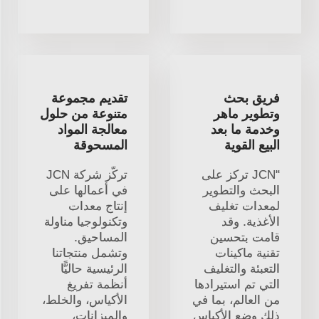
فريق بحث
تقديم مجموعة
وتطوير ماهر
متنوعة من حلول
وخدمة ما بعد
معالجة المواد
البيع القوية
المسحوقة
"JCN تركز على
تركّز شركة JCN
البحث والتطوير
في أعمالها على
لمعدات تغليف
إنتاج معدات
الأغذية. وقد
وتكنولوجيا مناولة
قامت بتحسين
المساحيق.
تقنية ماكينات
وتشمل منتجاتنا
التعبئة والتغليف
الرئيسية حاليًّا
التي تم استيرادها
أنظمة تفريغ
من العالم، بما في
الأكياس، والخلط،
ذلك وضع الأكياس
والميزانات،