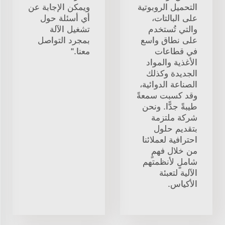
التحميل الروبوتية
ويمكن الإجابة عن
على البالتات،
أي أسئلة حول
والتي تُستخدم
تشغيل الآلة
على نطاق واسع
بمجرد التواصل
في قطاعات
معنا."
الأغذية والمواد
الجديدة وكذلك
الصناعة الدوائية،
وقد كسبت سمعةً
طيبةً جدًّا. ونحن
شركة ملتزمة
بتقديم حلول
احترافية لعملائنا
من خلال فهمٍ
شاملٍ لأنظمتهم
الآلية لتعبئة
الأكياس.