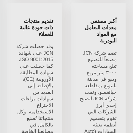
أكبر مصنعي
تقديم منتجات
معدات التعامل
ذات جودة عالية
مع المواد
للعملاء
البودرية
وقد حصلت شركة
تضم شركة JCN
JCN على شهادة
مصنعاً للتصنيع
ISO 9001:2015،
تبلغ مساحته
كما حصلت على
٣٠٠٠ متر مربع
شهادة المطابقة
ويقع في مدينة
الأوروبية (CE)،
نانتونغ بمقاطعة
بالإضافة إلى
جيانغسو. ونمت
العديد من
شركة JCN لتصبح
شهادات براءات
إحدى أبرز
الاختراع
الشركات التي
الاستخدامية. وكل
تقوم بتصميم
منتجاتنا تُصنع
أنظمة تعبئة
بالكامل في
السيارات (Auto
مصانعنا الخاصة،