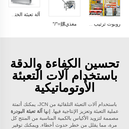
آلة تعبئة الختم على الألواح
مغذي嫘="/"
روبوت ترتيب على托盘
تحسين الكفاءة والدقة
باستخدام آلات التعبئة
الأوتوماتيكية
باستخدام آلات التعبئة التلقائية من JCN، يمكنك أتمتة
عملية التعبئة وتعزيز الإنتاجية فيها. إنها
آلة تعبئة البودرة
مصممة لتزويد الأكياس بالكمية المناسبة من المنتج كل
مرة، مما يقلل من خطر حدوث أخطاء. ويمكنك توفير