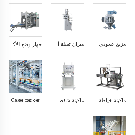
مزيج عمودي عالي الكفاءة
ميزان تعبئة أسفل
جهاز وضع الأكياس تلقائيًا JCN-G1-1A
Case packer
ماكينة خياطة التدفئة مع التغليف فوق الشريط
ماكينة شفط وتسخين وختم