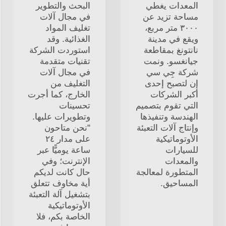
المعدات يغطي
البحث والتطوير
مساحة تزيد عن
في مجال آلات
٣٠٠٠ متر مربع،
تغليف المواد
ويقع في مدينة
الغذائية. وقد
نانتونغ بمقاطعة
استوردت الشركة
جيانغسو. ونمت
تقنيات متقدمة
شركة جِي سي
في مجال آلات
إن لتصبح إحدى
التغليف من
أكبر الشركات
الخارج، كما أجرت
التي تقوم بتصميم
تحسينات
الهندسة وتنفيذها
وتطويرات عليها.
وإنتاج آلات التعبئة
"نحن متاحون
الأوتوماتيكية
على مدار ٢٤
للسيارات
ساعة يوميًّا عبر
والمعدات
الإنترنت؛ وفي
المتطورة لمعالجة
حال كانت لديكم
المساحيق.
أية مخاوف تتعلق
بتشغيل آلة التعبئة
الأوتوماتيكية
الخاصة بكم، فلا