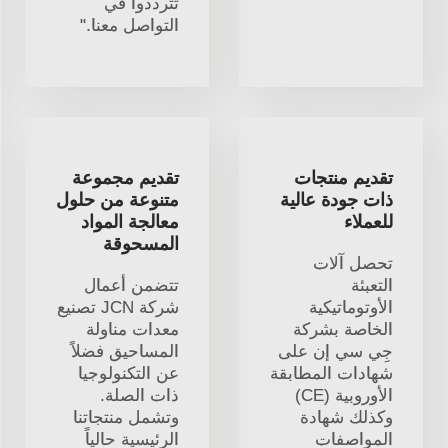
تترددوا في
التواصل معنا."
تقديم منتجات
تقديم مجموعة
ذات جودة عالية
متنوعة من حلول
للعملاء
معالجة المواد
المسحوقة
تحصل آلات
التعبئة
تتضمن أعمال
الأوتوماتيكية
شركة JCN تصنيع
الخاصة بشركة
معدات مناولة
جِي سي إن على
المساحيق فضلاً
شهادات المطابقة
عن التكنولوجيا
الأوروبية (CE)
ذات الصلة.
وكذلك شهادة
وتشمل منتجاتنا
المواصفات
الرئيسية حالياً