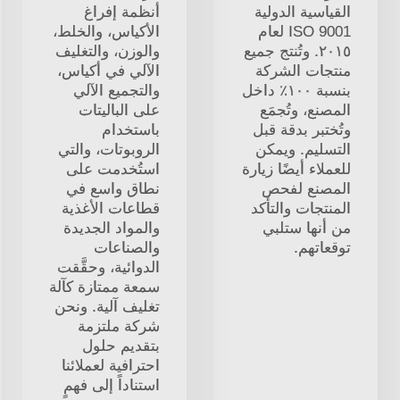
القياسية الدولية
أنظمة إفراغ
ISO 9001 لعام
الأكياس، والخلط،
٢٠١٥. وتُنتج جميع
والوزن، والتغليف
منتجات الشركة
الآلي في أكياس،
بنسبة ١٠٠٪ داخل
والتجميع الآلي
المصنع، وتُجمَع
على الباليتات
وتُختبر بدقة قبل
باستخدام
التسليم. ويمكن
الروبوتات، والتي
للعملاء أيضًا زيارة
استُخدمت على
المصنع لفحص
نطاق واسع في
المنتجات والتأكد
قطاعات الأغذية
من أنها ستلبي
والمواد الجديدة
توقعاتهم.
والصناعات
الدوائية، وحقَّقت
سمعة ممتازة كآلة
تغليف آلية. ونحن
شركة ملتزمة
بتقديم حلول
احترافية لعملائنا
استناداً إلى فهمٍ