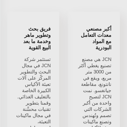
أكبر مصنعي
فريق بحث
معدات التعامل
وتطوير ماهر
مع المواد
وخدمة ما بعد
البودرية
البيع القوية
JCN هي مصنع
تستثمر شركة
تصنيع يغطي أكثر
JCN في مجال
من 3000 متر
البحث والتطوير
مربع، ويقع في
المركّز على آلات
نانتونغ، مقاطعة
تعبئة الأكياس
جيانغسو. نمت
الكبيرة الخاصة
JCN لتصبح
بالتغليف الغذائي.
واحدة من أكبر
وقمنا بتطوير
الشركات التي
تقنيات محسَّنة
تصمم وتُهندس
في مجال ماكينات
وتصنع ماكينات
التعبئة،