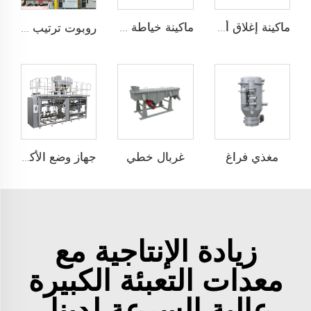
ماكينة إغلاق أكياس الشكل المvelope
ماكينة خياطة الكريب التدفئة
روبوت ترتيب على托盘
مغذي فراغ
غربال خطي
جهاز وضع الأكياس تلقائيًا ذو محطتين JCN-G2-2A-B
زيادة الإنتاجية مع
معدات التعبئة الكبيرة
عالية السرعة لدينا.