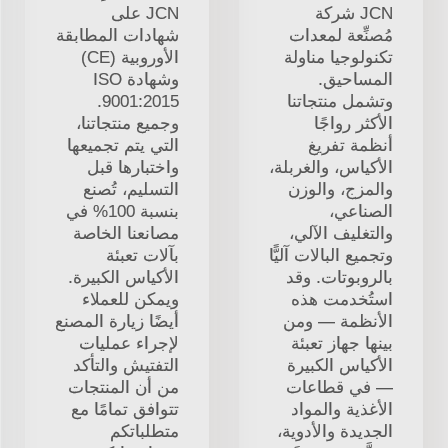
JCN شركة
JCN على
مُصنِّعة لمعدات
شهادات المطابقة
تكنولوجيا مناولة
الأوروبية (CE)
المساحيق.
وشهادة ISO
وتشمل منتجاتنا
9001:2015.
الأكثر رواجًا
وجميع منتجاتنا،
أنظمة تفريغ
التي يتم تجميعها
الأكياس، والغربلة،
واختبارها قبل
والمزج، والوزن
التسليم، تُصنع
الصناعي،
بنسبة 100% في
والتغليف الآلي،
مصانعنا الخاصة
وتجميع البالات آليًّا
بآلات تعبئة
بالروبوتات. وقد
الأكياس الكبيرة.
استُخدمت هذه
ويمكن للعملاء
الأنظمة — ومن
أيضًا زيارة المصنع
بينها جهاز تعبئة
لإجراء عمليات
الأكياس الكبيرة
التفتيش والتأكد
— في قطاعات
من أن المنتجات
الأغذية والمواد
تتوافق تمامًا مع
الجديدة والأدوية،
متطلباتكم