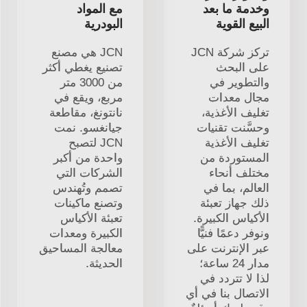
وخدمة ما بعد
مع المواد
البيع القوية
البودرية
تركز شركة JCN
JCN هي مصنع
على البحث
تصنيع يغطي أكثر
والتطوير في
من 3000 متر
مجال معدات
مربع، ويقع في
تغليف الأغذية،
نانتونغ، مقاطعة
وحسَّنت تقنيات
جيانغسو. نمت
تغليف الأغذية
JCN لتصبح
المستوردة من
واحدة من أكبر
مختلف أنحاء
الشركات التي
العالم، بما في
تصمم وتُهندس
ذلك جهاز تعبئة
وتصنع ماكينات
الأكياس الكبيرة.
تعبئة الأكياس
ونوفر دعمًا فنيًّا
الكبيرة ومعدات
عبر الإنترنت على
معالجة المساحيق
مدار 24 ساعة؛
الحديثة.
لذا لا تتردد في
الاتصال بنا في أي