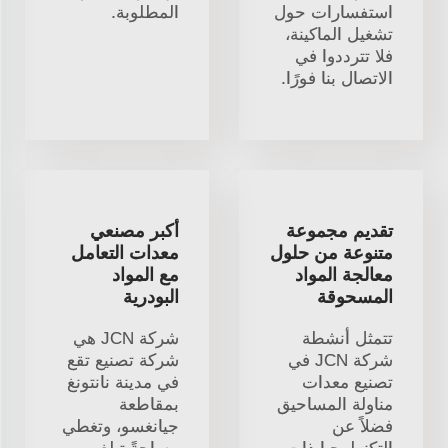
استفسارات حول
المطلوبة.
تشغيل الماكينة،
فلا تترددوا في
الاتصال بنا فورًا.
تقديم مجموعة
أكبر مصنعي
متنوعة من حلول
معدات التعامل
معالجة المواد
مع المواد
المسحوقة
البودرية
تتمثل أنشطة
شركة JCN هي
شركة JCN في
شركة تصنيع تقع
تصنيع معدات
في مدينة نانتونغ
مناولة المساحيق
بمقاطعة
فضلاً عن
جيانغسو، وتغطي