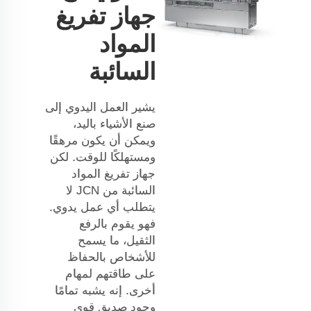
جهاز تفريغ
المواد
السائبة
يشير العمل اليدوي إلى
صنع الأشياء باليد،
ويمكن أن يكون مرهقًا
ومستهلكًا للوقت. لكن
جهاز تفريغ المواد
السائبة من JCN لا
يتطلب أي عمل يدوي.
فهو يقوم بالرفع
الثقيل، ما يسمح
للأشخاص بالحفاظ
على طاقتهم لمهام
أخرى. إنه يشبه تمامًا
وجود صديق قوي