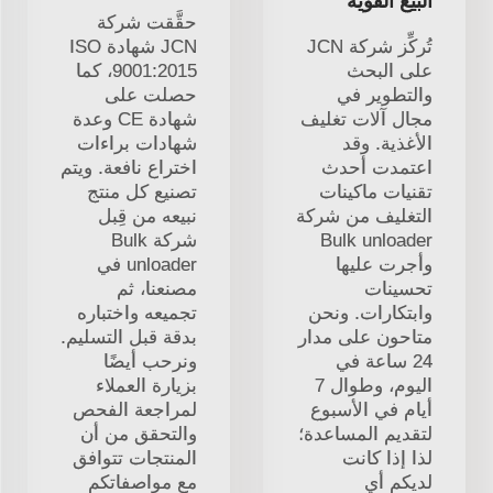
البيع القوية
حقَّقت شركة
تُركِّز شركة JCN
JCN شهادة ISO
على البحث
9001:2015، كما
والتطوير في
حصلت على
مجال آلات تغليف
شهادة CE وعدة
الأغذية. وقد
شهادات براءات
اعتمدت أحدث
اختراع نافعة. ويتم
تقنيات ماكينات
تصنيع كل منتج
التغليف من شركة
نبيعه من قِبل
Bulk unloader
شركة Bulk
وأجرت عليها
unloader في
تحسينات
مصنعنا، ثم
وابتكارات. ونحن
تجميعه واختباره
متاحون على مدار
بدقة قبل التسليم.
24 ساعة في
ونرحب أيضًا
اليوم، وطوال 7
بزيارة العملاء
أيام في الأسبوع
لمراجعة الفحص
لتقديم المساعدة؛
والتحقق من أن
لذا إذا كانت
المنتجات تتوافق
لديكم أي
مع مواصفاتكم