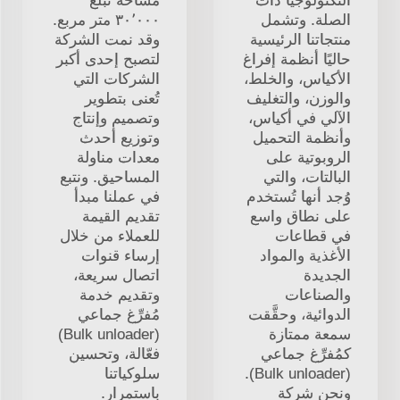
التكنولوجيا ذات
مساحةً تبلغ
الصلة. وتشمل
٣٠٬٠٠٠ متر مربع.
منتجاتنا الرئيسية
وقد نمت الشركة
حاليًا أنظمة إفراغ
لتصبح إحدى أكبر
الأكياس، والخلط،
الشركات التي
والوزن، والتغليف
تُعنى بتطوير
الآلي في أكياس،
وتصميم وإنتاج
وأنظمة التحميل
وتوزيع أحدث
الروبوتية على
معدات مناولة
البالتات، والتي
المساحيق. ونتبع
وُجد أنها تُستخدم
في عملنا مبدأ
على نطاق واسع
تقديم القيمة
في قطاعات
للعملاء من خلال
الأغذية والمواد
إرساء قنوات
الجديدة
اتصال سريعة،
والصناعات
وتقديم خدمة
الدوائية، وحقَّقت
مُفرِّغ جماعي
سمعة ممتازة
(Bulk unloader)
كمُفرِّغ جماعي
فعّالة، وتحسين
(Bulk unloader).
سلوكياتنا
ونحن شركة
باستمرار.