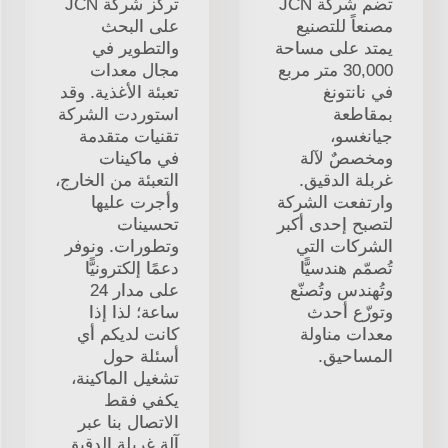
تضم شركة JCN
تركّز شركة JCN
مصنعاً للتصنيع
على البحث
يمتد على مساحة
والتطوير في
30,000 متر مربع
مجال معدات
في نانتونغ
تعبئة الأغذية. وقد
بمقاطعة
استوردت الشركة
جيانغسو،
تقنيات متقدمة
ومخصصٌ لآلة
في ماكينات
غربلة الدقيق.
التعبئة من الخارج،
وارتفعت الشركة
وأجرت عليها
لتصبح إحدى أكبر
تحسينات
الشركات التي
وتطورات. ونوفر
تُصمّم هندسيًّا
دعمًا إلكترونيًّا
وتُهندس وتُصنّع
على مدار 24
وتوزّع أحدث
ساعة؛ لذا إذا
معدات مناولة
كانت لديكم أي
المساحيق.
أسئلة حول
تشغيل الماكينة،
يكفي فقط
الاتصال بنا عبر
آلة غربلة الدقيق.