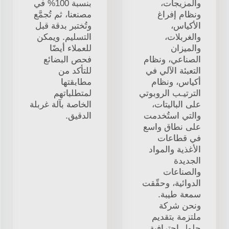
والمزيجات،
بنسبة 100% في
ونظام إفراغ
مصنعنا، ثم تُجمَّع
الأكياس،
وتُختبر بدقة قبل
والغربلات،
التسليم. ويمكن
والميزان
للعملاء أيضًا
الصناعي، ونظام
فحص البضائع
التعبئة الآلي في
للتأكد من
أكياس، ونظام
مطابقتها
الترتيـب الروبوتي
لمتطلباتهم
على الباليتات،
الخاصة بآلة غربلة
والتي استُخدمت
الدقيق.
على نطاق واسع
في قطاعات
الأغذية والمواد
الجديدة
والصناعات
الدوائية، وحقّقت
سمعة طيبة.
ونحن شركة
ملتزمة بتقديم
حلول احترافية