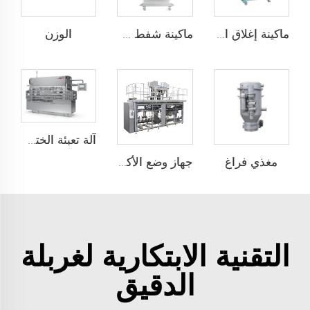
الوزن
ماكينة إغلاق التدفئة بالنبض
ماكينة شفط وتسخين وختم
آلة تعبئة الختم على الألواح
مغذي فراغ
جهاز وضع الأكياس تلقائيًا ذو محطتين JCN-G2-2A-B
التقنية الابتكارية لغربلة
الدقيق