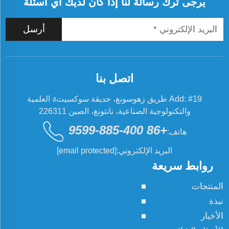
يرجى ترك رسالة لنا إذا كان لديك أي أسئلة
أرسل
اتصل بنا
Add: #19 طريق زهوسونغ، حديقة سوكسيتง العلمية
والتكنولوجية الصناعية، نانتونغ، الصين 226311
+86 400-885-9599
هاتف:
البريد الإلكتروني:
[email protected]
روابط سريعة
المنتجات
نبذة
الأخبار