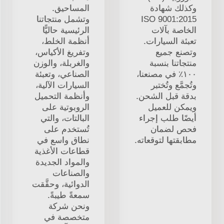
وكذلك شهادة
المساحيق.
ISO 9001:2015
وتشمل منتجاتنا
الخاصة بآلات
الرئيسية حاليًّا
تعبئة السيارات.
أنظمة الخلط،
وتصنع جميع
وتفريغ الأكياس،
منتجاتنا بنسبة
والغربلة، والوزن
١٠٠٪ في مصنعنا،
الصناعي، وتعبئة
وتُجمَّع وتُختبر
السيارات الآلية،
بدقة قبل الشحن.
وأنظمة التحميل
ويمكن للعميل
الروبوتية على
أيضًا طلب إجراء
البالتات، والتي
فحص لضمان
تُستخدم على
مطابقتها لتوقعاته.
نطاق واسع في
قطاعات الأغذية
والمواد الجديدة
والصناعات
الدوائية، وحقَّقت
سمعةً طيبةً.
ونحن شركة
متخصصة في