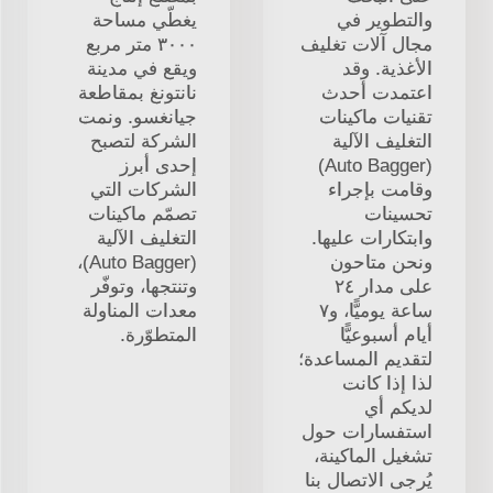
والتطوير في
يغطّي مساحة
مجال آلات تغليف
٣٠٠٠ متر مربع
الأغذية. وقد
ويقع في مدينة
اعتمدت أحدث
نانتونغ بمقاطعة
تقنيات ماكينات
جيانغسو. ونمت
التغليف الآلية
الشركة لتصبح
(Auto Bagger)
إحدى أبرز
وقامت بإجراء
الشركات التي
تحسينات
تصمّم ماكينات
وابتكارات عليها.
التغليف الآلية
ونحن متاحون
(Auto Bagger)،
على مدار ٢٤
وتنتجها، وتوفّر
ساعة يوميًّا، و٧
معدات المناولة
أيام أسبوعيًّا
المتطوّرة.
لتقديم المساعدة؛
لذا إذا كانت
لديكم أي
استفسارات حول
تشغيل الماكينة،
يُرجى الاتصال بنا