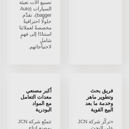
تصنيع آلات تعبئة
السيارات (Auto
bagger)، نقدِّم
حلولًا احترافيةً
مخصصةً لعملائنا
استنادًا إلى فهمٍ
شاملٍ
لاحتياجاتهم.
فريق بحث
أكبر مصنعي
وتطوير ماهر
معدات التعامل
وخدمة ما بعد
مع المواد
البيع القوية
البودرية
«تركّز شركة JCN
تتمتّع شركة JCN
على البحث
بمصنع إنتاج