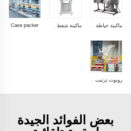
Case packer
ماكينة خياطة التدفئة مع التغليف فوق الشريط
ماكينة شفط وتسخين وختم
روبوت ترتيب على托盘
بعض الفوائد الجيدة