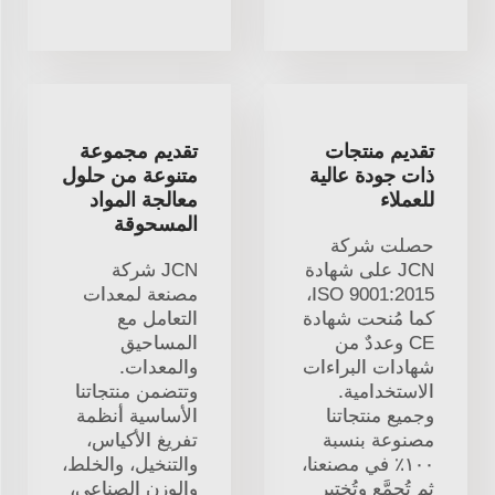
تقديم منتجات
تقديم مجموعة
ذات جودة عالية
متنوعة من حلول
للعملاء
معالجة المواد
المسحوقة
حصلت شركة
JCN على شهادة
JCN شركة
ISO 9001:2015،
مصنعة لمعدات
كما مُنحت شهادة
التعامل مع
CE وعددٌ من
المساحيق
شهادات البراءات
والمعدات.
الاستخدامية.
وتتضمن منتجاتنا
وجميع منتجاتنا
الأساسية أنظمة
مصنوعة بنسبة
تفريغ الأكياس،
١٠٠٪ في مصنعنا،
والتنخيل، والخلط،
ثم تُجمَّع وتُختبر
والوزن الصناعي،