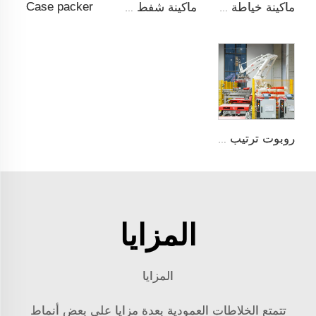
Case packer
ماكينة خياطة التدفئة مع التغليف فوق الشريط
ماكينة شفط وتسخين وختم
روبوت ترتيب على托盘
المزايا
المزايا
تتمتع الخلاطات العمودية بعدة مزايا على بعض أنماط