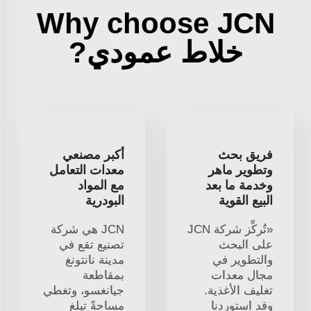
Why choose JCN
خلاط عمودي?
فريق بحث
أكبر مصنعي
وتطوير ماهر
معدات التعامل
وخدمة ما بعد
مع المواد
البيع القوية
البودرية
«تُركِّز شركة JCN
JCN هي شركة
على البحث
تصنيع تقع في
والتطوير في
مدينة نانتونغ
مجال معدات
بمقاطعة
تغليف الأغذية.
جيانغسو، وتغطي
وقد استوردنا
مساحةً تبلغ