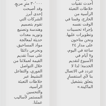
أحدث تقنيات
٣٠٬٠٠٠ مترٍ مربعٍ.
خلاطات التعبئة
وقد أصبحت
الرأسية من
إحدى أبرز
الخارج، وقمنا في
الشركات التي
الوقت نفسه
تقوم بتصميم
بإجراء تحسينات
وهندسة وتصنيع
وتطويرات عليها.
وتوريد معدات
ونحن متاحون
حديثة لمعالجة
على مدار ٢٤
مواد المساحيق.
ساعة في اليوم،
ونحرص دائمًا
و٧ أيام في
على مبدأ تقديم
الأسبوع لتقديم
القيمة لعملائنا من
الخدمة؛ لذا لا
خلال التواصل
تتردد في الاتصال
الفوري، والتفاعل
بنا لأي استفسارٍ
النشيط عبر
يتعلق بتشغيل
خلاطات التعبئة
الماكينة.»
الرأسية،
والتحسين
المستمر لأساليب
عملنا.