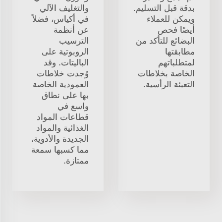
بدقة قبل التسليم.
والتغليف الآلي
ويمكن للعملاء
في أكياس، فضلاً
أيضًا فحص
عن أنظمة
البضائع للتأكد من
الترسيب
مطابقتها
الروبوتية على
لمتطلباتهم
الباليتات. وقد
الخاصة بخلاطات
وُجدت خلاطات
التعبئة الرأسية.
العمودية الخاصة
بها على نطاق
واسع في
قطاعات المواد
الغذائية والمواد
الجديدة والأدوية،
مما كسبها سمعة
ممتازة.