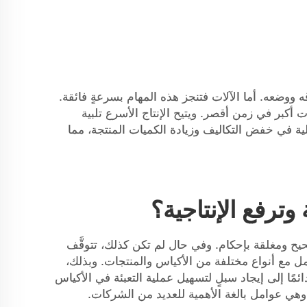
ه ووضعه. أما الآلات فتنجز هذه المهام بسرعةٍ فائقة.
أكبر في زمن أقصر. ويتيح الإنتاج الأسرع تلبية
لية في خفض التكاليف وزيادة الكميات المنتجة، مما
وترفع الإنتاجية؟
ٍ صحيح ومغلقة بإحكام. وفي حال لم تكن كذلك، تتوقَّف
تعامل مع أنواع مختلفة من الأكياس والمنتجات. وبذلك،
 للشركات تغليف نطاق واسع من العناصر دون الحاجة إلى إجراء تعديلات كبيرة على المعدات. وتسعى شركة JCN دائمًا إلى إيجاد سبلٍ لتسهيل عملية التعبئة في الأكياس
ً، وهي عوامل بالغة الأهمية للعديد من الشركات.