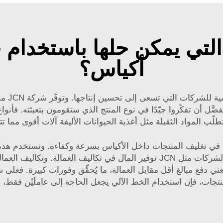
لتي يمكن حلها باستخدام حل
أكياس؟
إن إيجا
ُفضَّل أن تفكّروا جيّدًا في نوع المنتج الذي ستقومون بتعبئته. فأنو
لّب المواد الثقيلة مثل أغذية الحيوانات الأليفة آلات أقوى مما ت
تغليف المنتجات داخل الأكياس بسرعة وكفاءة. وتستخدم هذه الخطوط
من قِبل البشر. وباستخدام خطوط التعبئة الآلية، يمكن لشركات مثل JCN توفير الم
ني دفع مبالغ أقل مقابل العمالة، ما يُحقِّق وفورات كبيرة. فعلى
تجات، فإن استخدام الخط الآلي يجعل الحاجة إلى عاملَيْن فقط، و