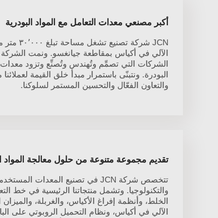
أكبر مصنعي معدات التعامل مع المواد البودرية
JCN شركة تصني
الآلي في أكياس بمقاطعة جيانغسو. ونمت الشركة 
الشركات التي تصمِّم وتُهندس وتُصنِّع وتزود معدات
البودرة. ونتبنّى باستمرار مبدأ خلق القيمة لعملائن
والتعاون الفعّال والتحسين المستمر لسلوكنا.
تقديم مجموعة متنوعة من حلول معالجة المواد 
تتخصص شركة JCN في تصنيع المعدات ال
والتكنولوجيا. وتشمل منتجاتنا الرئيسية في خط التعب
الخلط، وأنظمة إفراغ الأكياس، والغربلة، والميزان ا
الآلي في أكياس، ونظام التحميل الروبوتي على البا