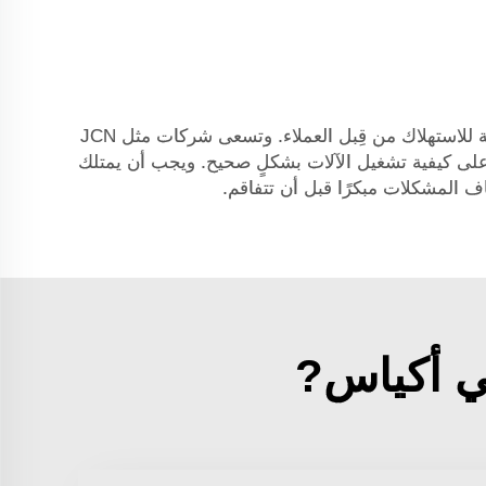
يُعَدُّ ضبط الجودة أمرًا في غاية الأهمية عند استخدام خطوط التعبئة الآلية. ويعني ذلك التأكُّد من أن المنتجات صحيحة وآمنة للاستهلاك من قِبل العملاء. وتسعى شركات مثل JCN
على كيفية تشغيل الآلات بشكلٍ صحيح. ويجب أن يمتلك
ف المشكلات مبكرًا قبل أن تتفاقم.