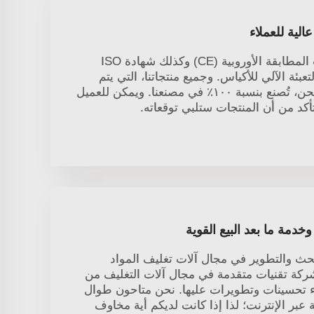
لية للعملاء
تلقت شركة JCN شهادات المطابقة الأوروبية (CE) وكذلك شهادة ISO
بخط التعبئة الآلي للأكياس. وجميع منتجاتنا، التي يتم
تجميعها واختبارها قبل الشحن، تُصنع بنسبة ١٠٠٪ في مصنعنا. ويمكن للعميل
كد من أن المنتجات ستلبي توقعاته.
دمة ما بعد البيع القوية
ة JCN على البحث والتطوير في مجال آلات تغليف المواد
شركة تقنيات متقدمة في مجال آلات التغليف من
اء تحسينات وتطويرات عليها. نحن متاحون طوال
على مدار 24 ساعة عبر الإنترنت؛ لذا إذا كانت لديكم أية مخاوف