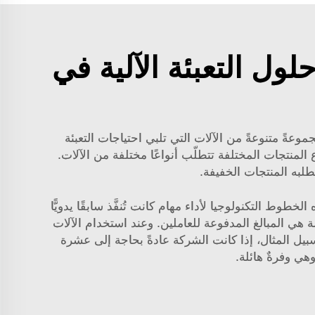
ول التعبئة الآلية في
د معدات تعبئة آلية عالية الجودة أمرٌ بالغ الأهمية للشركات التي تسعى إلى تحسين إنتاجها. وتوفّر شركة JCN مجموعةً متنوعةً من الآلات التي تلبي احتياجات التعبئة
اع المنتجات المختلفة تتطلّب أنواعًا مختلفة من الآلات.
تطلبه المنتجات الخفيفة.
 التكنولوجيا لأداء مهام كانت تُنفَّذ سابقًا يدويًّا
ال في تكاليف العمالة. وتكاليف العمالة هي المبالغ المدفوعة للعاملين. وعند استخدام الآلات
 سبيل المثال، إذا كانت الشركة عادةً بحاجة إلى عشرة
هي وفرةٌ هائلة.