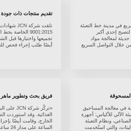
تقديم منتجات ذات جودة عا
ع تشغل مساحة تبلغ ٣٠٬٠٠٠ متر مربع في مدينة خط التعبئة
لتصبح إحدى أكبر
9001:2015 الخاصة 
 حديثة لمعالجة مواد
ا من خلال التواصل السريع
أيضًا طلب إجراء فحص للتأ
المسحوقة
فريق بحث وتطوير ماهر وخ
مستخدمة في معالجة المساحيق
«تركّز شرك
ئة الآلي للأكياس: أجهزة
الغذائية. وقد استوردت ال
لصناعي، ونظام التعبئة
الخارج، وقامت أيضًا بإجر
ليتات، والتي استُخدمت
الساعة 