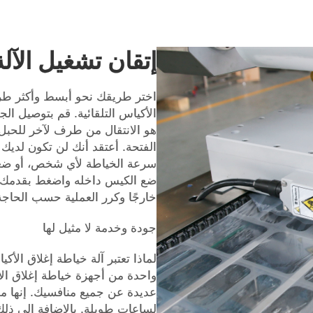
إتقان تشغيل الآلة
اختر طريقك نحو أبسط وأكثر طرق
الأكياس التلقائية. قم بتوصيل الج
هو الانتقال من طرف لآخر للحبل و
الفتحة. أعتقد أنك لن تكون لديك
سرعة الخياطة لأي شخص، أو ضغط ا
ضع الكيس داخله واضغط بقدمك لعم
خارجًا وكرر العملية حسب الحاجة
جودة وخدمة لا مثيل لها
لماذا تعتبر آلة خياطة إغلاق الأ
واحدة من أجهزة خياطة إغلاق الأك
عديدة عن جميع منافسيك. إنها م
لساعات طويلة. بالإضافة إلى ذلك