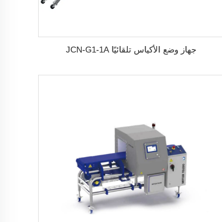
جهاز وضع الأكياس تلقائيًا JCN-G1-1A