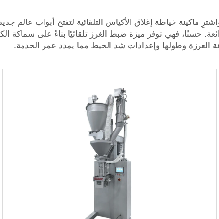
ترِ ماكينة خياطة إغلاق الأكياس التلقائية لتفتح أبواب عالم جديد
ئعة. حسنًا، فهي توفر ميزة ضبط الغرز تلقائيًا بناءً على سماكة ا