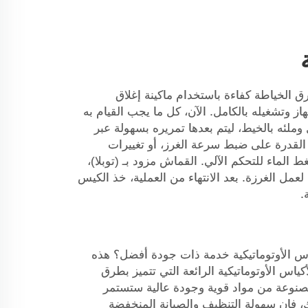
 الخياطة كفاءة باستخدام ماكينة إغلاق
هاز وتشغيله بالكامل. الآن، كل ما يجب القيام به
ملئه بالخيط، ليتم بعدها تمريره بسهولة عبر
 القدرة على ضبط سرعة الغرز، أو تغييرات
لماء للتحكم الآلي. القماش مزود بـ (توبلا)،
ل الغرزة. بعد الانتهاء من العملية، خذ الكيس
.
كياس الأوتوماتيكية خدمة ذات جودة أفضل؟ هذه
ياس الأوتوماتيكية الرائعة التي تتميز بطرق
صنوعة من مواد قوية وجودة عالية ستستمر
، فإن سهولة التنظيف والصيانة المنخفضة