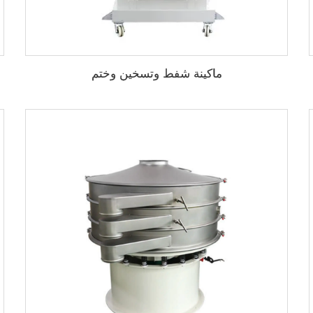
ماكينة شفط وتسخين وختم