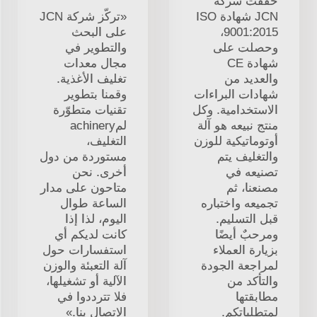
حققت شركة
JCN شهادة ISO
«تركّز شركة JCN
9001:2015،
على البحث
وحصلت على
والتطوير في
شهادة CE
مجال معدات
والعديد من
تغليف الأغذية.
شهادات البراءات
وقمنا بتطوير
الاستخدامية. وكل
تقنيات متطوّرة
منتج نبيعه هو آلة
لمachinery
أوتوماتيكية للوزن
التغليف،
والتغليف يتم
مستوردة من دول
تصنيعه في
أخرى. نحن
مصنعنا، ثم
متاحون على مدار
تجميعه واختباره
الساعة طوال
قبل التسليم.
اليوم، لذا إذا
ومرحبٌ أيضًا
كانت لديكم أي
بزيارة العملاء
استفسارات حول
لمراجعة الجودة
آلة التعبئة والوزن
والتأكد من
الآلية أو تشغيلها،
مطابقتها
فلا تترددوا في
لمتطلباتكم.
الاتصال بنا.»