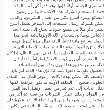
للمشتري الجملة. أولاً، فإنها توفر قدراً كبيراً من الوقت.
فعندما تستخدم الشركة هذه الآلات، فإنها تزن وتعبئ
البضائع بوتيرة أسرع بكثير من العمال البشريين، وبالتالي
يمكن للشركة إرسال المنتجات إلى المتاجر بشكل أسرع
بكثير. فكِّر مثلاً في مصنع حلويات يحتاج إلى تعبئة آلاف
الأكياس يومياً؛ وباستخدام الآلة الأوتوماتيكية، يُنجز هذا
العمل بسرعةٍ هائلة! ثانياً، الدقة تمثّل ميزةً كبيرةً. فهذه
الآلات تزن المواد بدقةٍ عالية، ما يجنّب الأخطاء التي قد
تحدث عند القيام بالعمل يدوياً. فعلى سبيل المثال، إذا كان
من المفترض أن يزن كيس الأرز كيلوغراماً واحداً، فإن
الآلة تضمن تحقيق هذا الوزن بدقة. ويترقّب العملاء
الحصول على ما دفعوا ثمنه، لذا فإن هذه الدقة أمرٌ بالغ
الأهمية. ثالثاً، يمكن لهذه الآلات أن توفر المال على المدى
الطويل. صحيح أن التكلفة الأولية قد تكون مرتفعة، لكنها
تقلّل الحاجة إلى عدد كبير من العمال وتقلّل أيضاً الهدر
في المواد. وبذلك، تتمكن الشركات من تعبئة كمّ أكبر من
المنتجات دون هدر، ما يؤدي إلى ارتفاع الأرباح. علاوةً على
ذلك، فإن استخدام هذه الآلات يحسّن السلامة في مكان