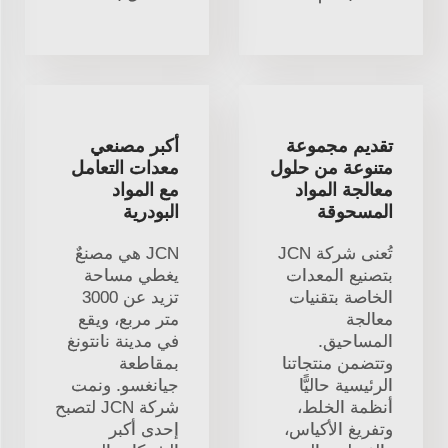
تقديم مجموعة
أكبر مصنعي
متنوعة من حلول
معدات التعامل
معالجة المواد
مع المواد
المسحوقة
البودرية
تُعنى شركة JCN
JCN هي مصنعٌ
بتصنيع المعدات
يغطي مساحة
الخاصة بتقنيات
تزيد عن 3000
معالجة
متر مربع، ويقع
المساحيق.
في مدينة نانتونغ
وتتضمن منتجاتنا
بمقاطعة
الرئيسية حاليًّا
جيانغسو. ونمت
أنظمة الخلط،
شركة JCN لتصبح
وتفريغ الأكياس،
إحدى أكبر