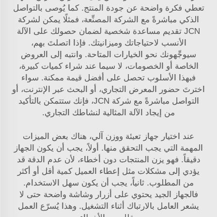
تعطي فكرة واضحة عن جودة المنتج. كما يُوصى بالتواصل
الذكي مباشرةً مع الشركة المصنِّعة، فمثلًا يمكن لشركة
JCN تقديم مساعدة شخصية لضمان حصولك على الآلة
الأنسب لاحتياجاتك وميزانيتك. فإذا اتصلتَ بهم،
سيوجِّهونك نحو الخيارات المتاحة. وانتبه إلى العروض
الخاصة أو الخصومات، لا سيما عند شراء كميات كبيرة،
فبهذا الأسلوب تحصل على أفضل قيمة ممكنة. سواء
اخترتَ حضور المعرض التجاري، أو البحث عبر الإنترنت، أو
التواصل مباشرةً مع شركة JCN، فإنك ستتمكن بالتأكيد
من إيجاد الآلة المثالية لنشاطك التجاري.
عند اختيار جهاز تعبئة ووزن آلي، هناك بعض الميزات
المهمة التي يجب التحقق منها. أولاً، يجب أن يكون الجهاز
دقيقاً. فهو يزن المنتجات دون أخطاء، لأن عدم الدقة قد
يؤدي إلى مشكلات مثل إعطاء العميل كمية أقل أو أكثر
من المطلوب. ثانياً، يجب أن يكون سهل الاستخدام.
فالجهاز الجيد يحتوي على أزرار وشاشة واضحة حتى لا
يشعر العامل بالارتباك أثناء التشغيل. وهذا يُسرّع العمل