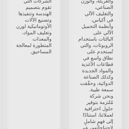
والغربلة، والوزن
الشركات التي
الصناعي،
تقوم بتصميم
والتغليف الآلي
الهندسة وتنفيذها
في أكياس،
وتصنيع الآلات
وأنظمة التحميل
الأوتوماتيكية لوزن
الآلي على
وتغليف المواد،
البالتات باستخدام
والمعدات
الروبوتات، والتي
المتطورة لمعالجة
تُستخدم على
المساحيق.
نطاق واسع في
قطاعات الأغذية
والمواد الجديدة
وكذلك الصناعة
الدوائية، وحقّقت
سمعة طيبة.
ونحن شركة
مُلتزمة بتوفير
حلول احترافية
لعملائنا، استنادًا
إلى فهمٍ شاملٍ
لاحتياجاتهم، عبر