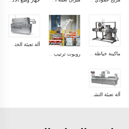
مزيج عمودي عالي الكفاءة
ميزان تعبئة أسفل
جهاز وضع الأكياس تلقائيًا JCN-G1-1A
آلة تعبئة الختم على الألواح
ماكينة خياطة التدفئة مع التغليف فوق الشريط
روبوت ترتيب على托盘
آلة تعبئة التشكيل الحراري