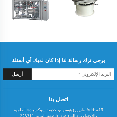
يرجى ترك رسالة لنا إذا كان لديك أي أسئلة
أرسل
اتصل بنا
Add: #19 طريق زهوسونغ، حديقة سوكسيتง العلمية
والتكنولوجية الصناعية، نانتونغ، الصين 226311