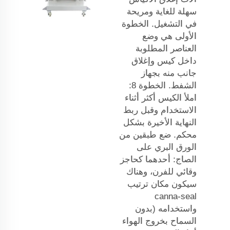
سهلة للغاية ومريحة
في التشغيل. الخطوة
الأولى هي وضع
العناصر المطلوبة
داخل كيس وإغلاق
جانب منه بجهاز
الشفط. الخطوة 8:
املأ الكيس أكثر أثناء
الاستخدام وقبل ربط
النهاية الأخيرة بشكل
محكم. ضع طبقين من
الورق البري على
الصاج: أحدهما كحاجز
وقائي للفرن، وهناك
سيكون مكان ترتيب
canna-seal
واستخدامه (بدون
السماح بخروج الهواء