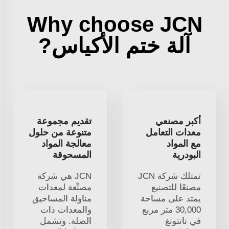
Why choose JCN
آلة ختم الأكياس?
أكبر مصنعي
تقديم مجموعة
معدات التعامل
متنوعة من حلول
مع المواد
معالجة المواد
البودرية
المسحوقة
تمتلك شركة JCN
JCN هي شركة
مصنعًا للتصنيع
مصنِّعة لمعدات
يمتد على مساحة
مناولة المساحيق
30,000 متر مربع
والمعدات ذات
في نانتونغ
الصلة. وتشمل