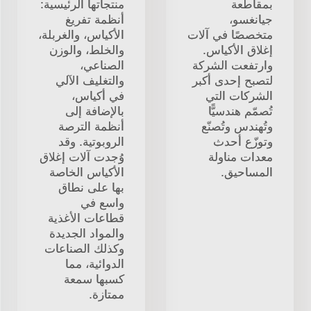
بمقاطعة
منتجاتها الرئيسية:
جيانغسو،
أنظمة تفريغ
متخصصًا في آلات
الأكياس، والغربلة،
إغلاق الأكياس.
والخلط، والوزن
وارتفعت الشركة
الصناعي،
لتصبح إحدى أكبر
والتغليف الآلي
الشركات التي
في أكياس،
تُصمّم هندسيًّا
بالإضافة إلى
وتُهندس وتُصنّع
أنظمة الترصة
وتوزّع أحدث
الروبوتية. وقد
معدات مناولة
وُجدت آلات إغلاق
المساحيق.
الأكياس الخاصة
بها على نطاق
واسع في
قطاعات الأغذية
والمواد الجديدة
وكذلك الصناعات
الدوائية، مما
كسبها سمعة
ممتازة.