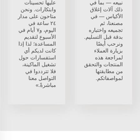
نبيعه — بما في
عليها تحسينات
ذلك آلات إغلاق
وابتكارات. ونحن
الأكياس — في
متاحون على مدار
مصنعنا، ثم
٢٤ ساعة في
تجميعه واختباره
اليوم، و٧ أيام في
بدقة قبل التسليم.
الأسبوع لتقديم
ونرحب أيضًا
المساعدة؛ لذا إذا
بزيارة العملاء
كانت لديكم أي
لمراجعة هذه
استفسارات حول
المنتجات والتحقق
تشغيل الماكينة،
من مطابقتها
فلا تترددوا في
لمواصفاتكم.
التواصل معنا
مباشرةً.»