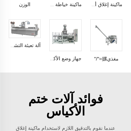
الوزن
ماكينة إغلاق أكياس الشكل المvelope
ماكينة خياطة التدفئة مع التغليف فوق الشريط
آلة تعبئة التشكيل الحراري
مغذي嫘="/"
جهاز وضع الأكياس تلقائيًا ذو محطتين JCN-G2-2A-S
فوائد آلات ختم
الأكياس
عندما نقوم بالتدقيق اللازم لاستخدام ماكينة إغلاق