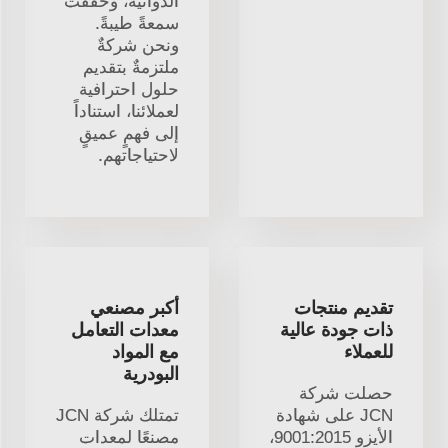
الدوائية، وحقّقت
سمعةً طيبةً.
ونحن شركةٌ
ملتزمةٌ بتقديم
حلول احترافية
لعملائنا، استناداً
إلى فهمٍ عميقٍ
لاحتياجاتهم.
تقديم منتجات
أكبر مصنعي
ذات جودة عالية
معدات التعامل
للعملاء
مع المواد
البودرية
حصلت شركة
JCN على شهادة
تمتلك شركة JCN
الأيزو 9001:2015،
مصنعًا لمعدات