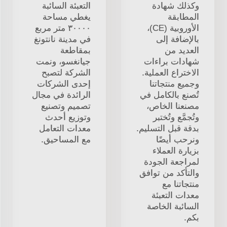
وكذلك شهادة
التعبئة السائبة
المطابقة
يغطي مساحة
الأوروبية (CE)،
٣٠٠٠٠ متر مربع
بالإضافة إلى
في مدينة نانتونغ
العديد من
بمقاطعة
شهادات براءات
جيانغسو، ونمت
الاختراع العملية.
الشركة لتصبح
وجميع منتجاتنا
إحدى الشركات
تُصنع بالكامل في
الرائدة في مجال
مصنعنا الخاص،
تصميم وتصنيع
وتُجمَّع وتُختبر
وتوزيع أحدث
بدقة قبل التسليم.
معدات التعامل
ونرحب أيضًا
مع المساحيق.
بزيارة العملاء
لمراجعة الجودة
والتأكد من توافق
منتجاتنا مع
معدات التعبئة
السائبة الخاصة
بكم.