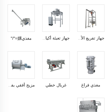
مغذي嫘="/"
جهاز تفريغ الأكياس الضخمة
جهاز تعبئة أكياس كبيرة الحجم
مغذي فراغ
غربال خطي
مزيج أفقي بفتحة جانبية واحدة