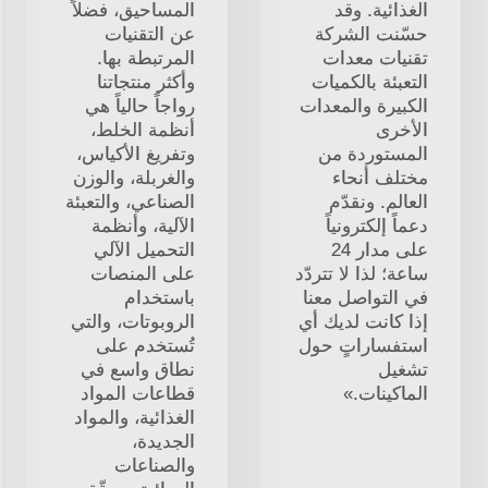
الغذائية. وقد
المساحيق، فضلاً
حسّنت الشركة
عن التقنيات
تقنيات معدات
المرتبطة بها.
التعبئة بالكميات
وأكثر منتجاتنا
الكبيرة والمعدات
رواجاً حالياً هي
الأخرى
أنظمة الخلط،
المستوردة من
وتفريغ الأكياس،
مختلف أنحاء
والغربلة، والوزن
العالم. ونقدّم
الصناعي، والتعبئة
دعماً إلكترونياً
الآلية، وأنظمة
على مدار 24
التحميل الآلي
ساعة؛ لذا لا تتردّد
على المنصات
في التواصل معنا
باستخدام
إذا كانت لديك أي
الروبوتات، والتي
استفساراتٍ حول
تُستخدم على
تشغيل
نطاق واسع في
الماكينات.»
قطاعات المواد
الغذائية، والمواد
الجديدة،
والصناعات