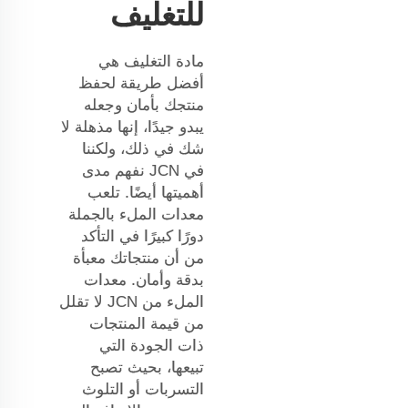
للتغليف
مادة التغليف هي
أفضل طريقة لحفظ
منتجك بأمان وجعله
يبدو جيدًا، إنها مذهلة لا
شك في ذلك، ولكننا
في JCN نفهم مدى
أهميتها أيضًا. تلعب
معدات الملء بالجملة
دورًا كبيرًا في التأكد
من أن منتجاتك معبأة
بدقة وأمان. معدات
الملء من JCN لا تقلل
من قيمة المنتجات
ذات الجودة التي
تبيعها، بحيث تصبح
التسربات أو التلوث