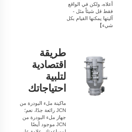
أعلاه، ولكن في الواقع
فقط قل شيئاً مثل -
آليتها يمكنها القيام بكل
شيء】
طريقة
اقتصادية
لتلبية
احتياجاتك
ماكينة ملء البودرة من
JCN رائعة جدًا، نعم؛
جهاز ملء البودرة من
JCN موجود أيضًا
لمساعدتك. علاوة على