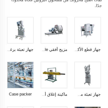
جدًا.
جهاز قطع الأكياس تلقائيًا
مزيج أفقي QUICK Dismantle
جهاز تعبئة برغي مزدوج أفقي
Case packer
جهاز تعبئة مساحيق عمودي
ماكينة إغلاق أكياس الشكل المvelope