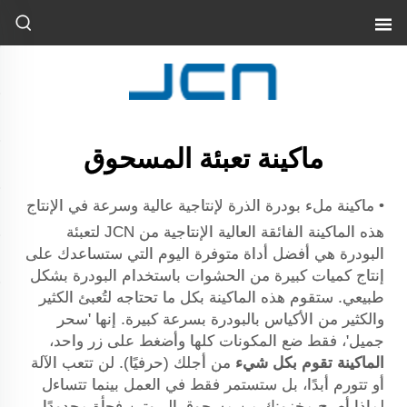
ماكينة تعبئة المسحوق
• ماكينة ملء بودرة الذرة لإنتاجية عالية وسرعة في الإنتاج
هذه الماكينة الفائقة العالية الإنتاجية من JCN لتعبئة
البودرة هي أفضل أداة متوفرة اليوم التي ستساعدك على
إنتاج كميات كبيرة من الحشوات باستخدام البودرة بشكل
طبيعي. ستقوم هذه الماكينة بكل ما تحتاجه لتُعبئ الكثير
والكثير من الأكياس بالبودرة بسرعة كبيرة. إنها 'سحر
جميل'، فقط ضع المكونات كلها وأضغط على زر واحد،
الماكينة تقوم بكل شيء
من أجلك (حرفيًا). لن تتعب الآلة
أو تتورم أبدًا، بل ستستمر فقط في العمل بينما تتساءل
لماذا أصبح مخزونك من مسحوق البروتين فجأة محدودًا