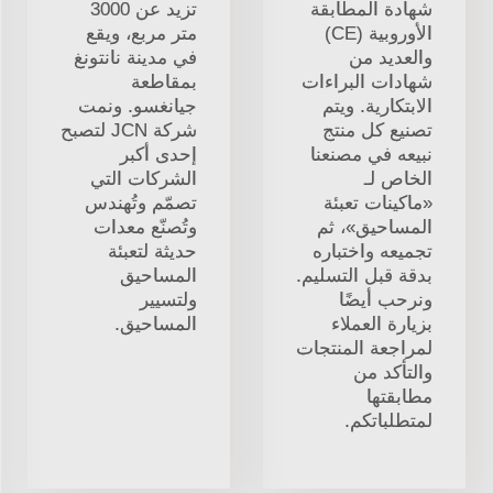
شهادة المطابقة
تزيد عن 3000
الأوروبية (CE)
متر مربع، ويقع
والعديد من
في مدينة نانتونغ
شهادات البراءات
بمقاطعة
الابتكارية. ويتم
جيانغسو. ونمت
تصنيع كل منتج
شركة JCN لتصبح
نبيعه في مصنعنا
إحدى أكبر
الخاص لـ
الشركات التي
«ماكينات تعبئة
تصمّم وتُهندس
المساحيق»، ثم
وتُصنّع معدات
تجميعه واختباره
حديثة لتعبئة
بدقة قبل التسليم.
المساحيق
ونرحب أيضًا
ولتسيير
بزيارة العملاء
المساحيق.
لمراجعة المنتجات
والتأكد من
مطابقتها
لمتطلباتكم.