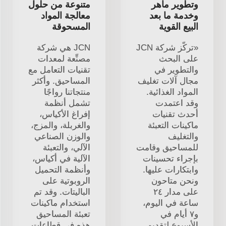
وتطوير ماهر
متنوعة من حلول
وخدمة ما بعد
معالجة المواد
البيع القوية
المسحوقة
«تركّز شركة JCN
JCN هي شركة
على البحث
مصنِّعة لمعدات
والتطوير في
تقنيات التعامل مع
مجال آلات تغليف
المساحيق. وأكثر
المواد الغذائية.
منتجاتنا رواجًا
وقد اعتمدت
تشمل أنظمة
أحدث تقنيات
إفراغ الأكياس،
ماكينات التعبئة
والغربلة، والمزج،
والتغليف
والوزن الصناعي
للمساحيق وقامت
الآلي، والتعبئة
بإجراء تحسينات
الآلية في أكياس،
وابتكارات عليها.
وأنظمة التحميل
ونحن متاحون
الروبوتية على
على مدار ٢٤
الباليتات. وقد تم
ساعة في اليوم،
استخدام ماكينات
و٧ أيام في
تعبئة المساحيق
الأسبوع لتقديم
هذه في قطاعات