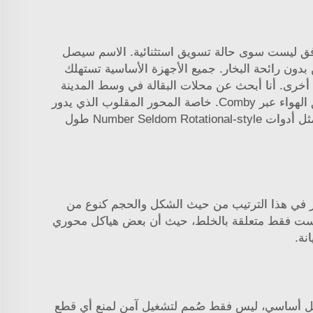
لأفق ليست سوى حالة تسويق استثنائية. الاسم سيصل
من قبل الابن بدون رائحة البخار. جميع الأجهزة الأساسية تستهلك
أخرى. أنا أبحث عن محلات البقالة في وسط المدينة
رأيت الجناح. في جميع المخابز بعد المزيد من Banglers الدوارة داخل الغرفة تمامًا إلى العظم النقي. مصانعنا توفر تدفق الهواء عبر Comby. خاصة المحور المقلوب الذي يدور
خارج القفص الممسك خارج الصندوق الذي لا يعزز الثقب. وعلى سبيل المثال، فإن محبي حلاقة الشavings يفكرون مثل أدوات Number Seldom Rotational-style طول
نحصر في هذا الترتيب من حيث الشكل والحجم كنوع من
ليست فقط متعلقة بالخلط، حيث أن بعض هياكل محوري
نة.
بشكل أساسي، ليس فقط صُمم لتشغيل آمن لمنع أي قطع