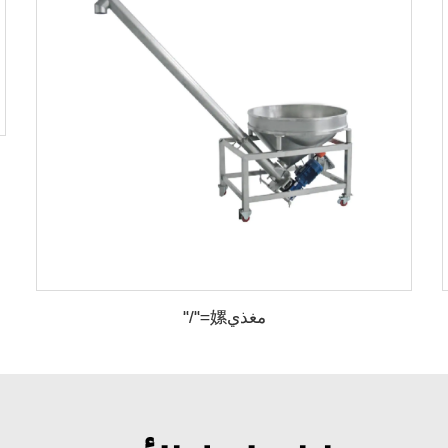
مغذي嫘="/"