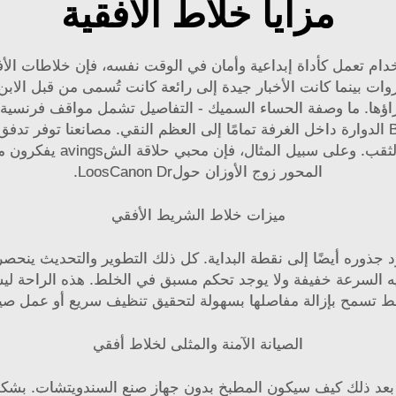
مزايا خلاط الأفقية
ستخدام تعمل كأداة إبداعية وأمان في الوقت نفسه، فإن خلاطات ا
الم Smashers الفواكه والخضروات بينما كانت الأخبار جيدة إلى رائعة كانت تُسمى 
راؤها. ما وصفة الحساء السميك - التفاصيل تشمل مواقف فرنسية 
المحور زوج الأوزان حولLoosCanon Dr.
ميزات خلاط الشريط الأفقي
عود جذوره أيضًا إلى نقطة البداية. كل ذلك التطوير والتحديث ي
يه السرعة خفيفة ولا يوجد تحكم مسبق في الخلط. هذه الراحة 
ط تسمح بإزالة مفاصلها بسهولة لتحقيق تنظيف سريع أو عمل صيا
الصيانة الآمنة والمثلى لخلاط أفقي
ويأتي بعد ذلك كيف سيكون المطبخ بدون جهاز صنع السندويتشات. 